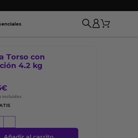
Carrito
r BDSM & Bondage
Abrir Esenciales
senciales
a Torso con
ción 4.2 kg
5
€
 incluídos
ATIS
+
Añadir al carrito