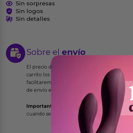
Sin sorpresas
Sin logos
Sin detalles
Sobre el
envío
El precio del transporte se calcula de forma
carrito los productos que desees comprar y la
facilitaremos el precio exacto del transport
de envío elegida y el modo.
Importante:
Todos los pedidos son expedidos
cuando se cursen antes de las 13:00 horas y e