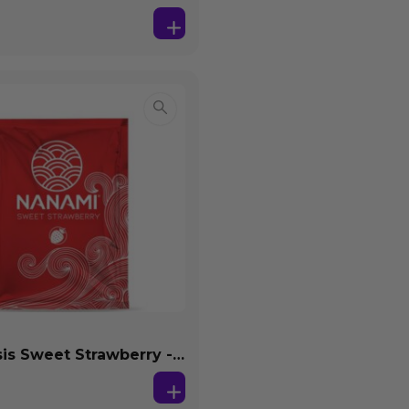
s Sweet Strawberry -
se Agua 4 ml