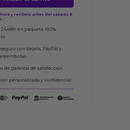
n
hora y recíbelo antes del sábado 8
o
d
 24/48h en paquete 100%
eto
seguro con tarjeta, PayPal y
rareembolso
as de garantía de satisfacción
ión personalizada y confidencial