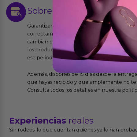
Sobre las
devoluciones
Garantizamos que los productos que vende
correctamente y que si tienen algún defecto 
cambiamos sin costo alguno. La ley de 2 años 
los productos tienen garantía contra defecto
ese periodo pero no por mal uso o uso indeb
Además, dispones de 15 días desde la entreg
que hayas recibido y que simplemente no te 
Consulta todos los detalles en nuestra políti
Experiencias
reales
Sin rodeos: lo que cuentan quienes ya lo han proba