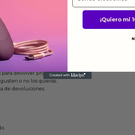
¡Quiero mi 
mos funcionan
de fabricación te lo
N
de garantía significa que
s de fabricación durante
ido.
a para devolver productos
gusten o no los quieras.
ca de devoluciones.
do