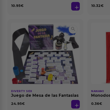
Dilatación Base Agua 150 ml
10.95
€
10.32
€
DIVERTY SEX
NANAMI
Juego de Mesa de las Fantasias
Monodosi
Fresa Ba
24.95
€
0.36
€