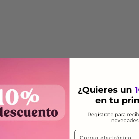
 automática añadiendo al
 dirección de envio. Te
e dependiendo de la agencia
¿Quieres un
en tu pr
 el mismo dia siempre y
Regístrate para recib
n días laborables.
novedades 
Email