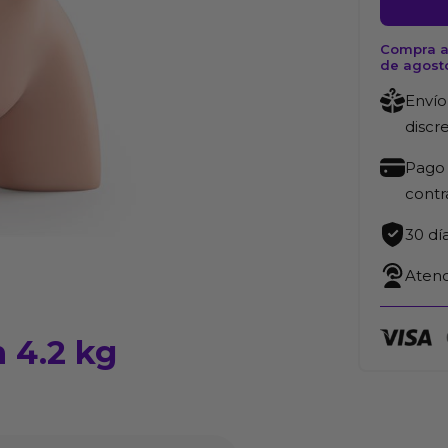
Vibració
4.2
Compra a
de agost
kg
cantida
Envío
discr
Pago 
cont
30 dí
Atenc
 4.2 kg