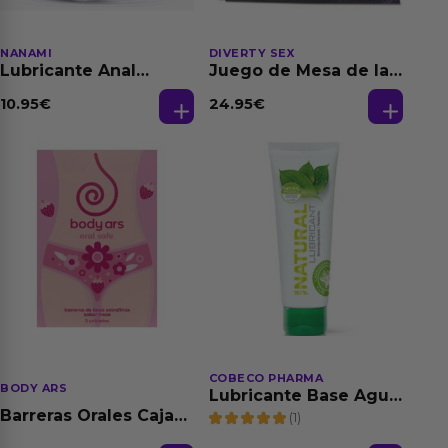
NANAMI
DIVERTY SEX
Lubricante Anal
Juego de Mesa de las
Relajante Extra
Fantasias
Dilatación Base Agua
10.95
€
24.95
€
150 ml
COBECO PHARMA
BODY ARS
Lubricante Base Agua
100% Natural 125 ml
Barreras Orales Caja
(1)
de 3 Ud