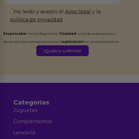
He leído y acepto el
Aviso legal
y la
política de privacidad
Responsable:
Ferran Roig Muñoz
Finalidad:
envío de publicaciones y
ofertas así como correos comerciales.
Legitimación:
su consentimiento en
este formulario.
Destinatarios:
Ferran Roig Muñoz. Podrás ejercer tus
Derechos de Acceso, Rectificación, Limitación, Oposición o Supresión de los
datos en el correo hola@erotiks.es. Para más información consulta nuestro
Aviso legal
Política de Privacidad
y nuestra
.
Categorías
Juguetes
Complementos
Lencería