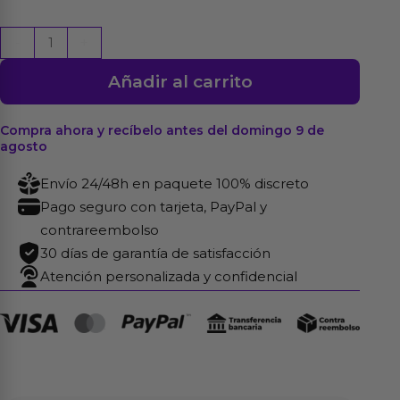
Funda
-
+
para
Añadir al carrito
el
Pene
con
Compra ahora y recíbelo antes del domingo 9 de
agosto
Sujeción
para
Envío 24/48h en paquete 100% discreto
Testículos
Pago seguro con tarjeta, PayPal y
Mighty
contrareembolso
Transparente
30 días de garantía de satisfacción
cantidad
Atención personalizada y confidencial