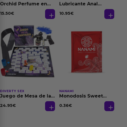
Orchid Perfume en
Lubricante Anal
Aceite con
Relajante Extra
Feromonas 20 ml
Dilatación Base Agua
15.50
€
10.95
€
150 ml
DIVERTY SEX
NANAMI
Juego de Mesa de las
Monodosis Sweet
Fantasias
Strawberry - Fresa
Base Agua 4 ml
24.95
€
0.36
€