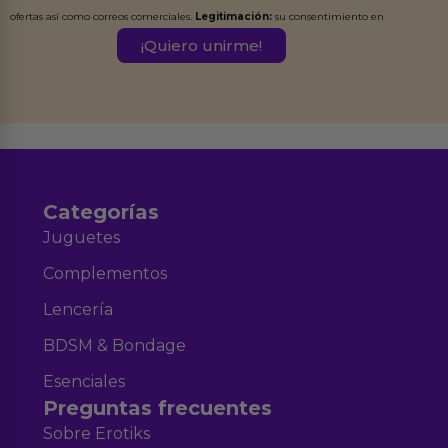
ofertas así como correos comerciales.
Legitimación:
su consentimiento en
este formulario.
Destinatarios:
Ferran Roig Muñoz. Podrás ejercer tus
Derechos de Acceso, Rectificación, Limitación, Oposición o Supresión de los
datos en el correo hola@erotiks.es. Para más información consulta nuestro
Aviso legal
Política de Privacidad
y nuestra
.
Categorías
Juguetes
Complementos
Lencería
BDSM & Bondage
Esenciales
Preguntas frecuentes
Sobre Erotiks