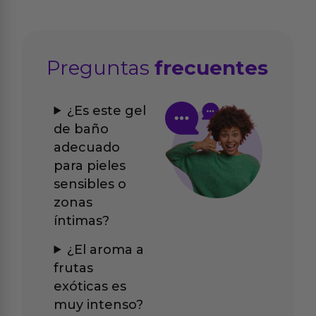
Preguntas
frecuentes
¿Es este gel
de baño
adecuado
para pieles
sensibles o
zonas
íntimas?
¿El aroma a
frutas
exóticas es
muy intenso?