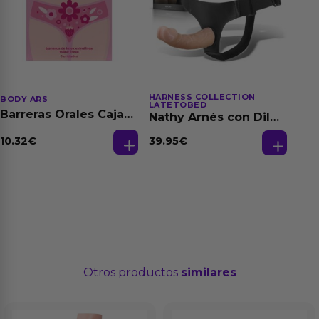
HARNESS COLLECTION
BODY ARS
LATETOBED
Barreras Orales Caja
Nathy Arnés con Dildo
de 3 Ud
Desmontable
10.32
€
39.95
€
Otros productos
similares