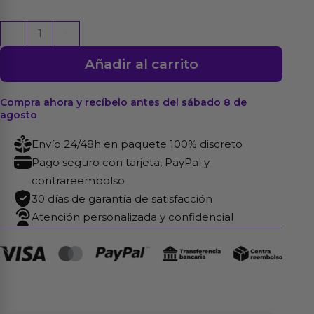
Henry
-
+
Torso
Añadir al carrito
con
Dildo
Desmontable,
Compra ahora y recíbelo antes del sábado 8 de
agosto
Thrusting
y
Envío 24/48h en paquete 100% discreto
APP
Pago seguro con tarjeta, PayPal y
15,7
contrareembolso
kg
30 días de garantía de satisfacción
cantidad
Atención personalizada y confidencial