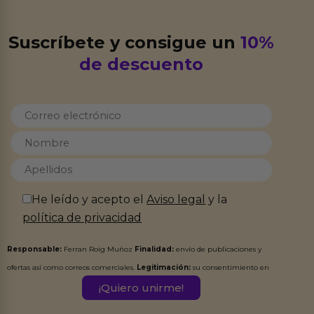
Suscríbete y consigue un
10%
de descuento
He leído y acepto el
Aviso legal
y la
política de privacidad
Responsable:
Ferran Roig Muñoz
Finalidad:
envío de publicaciones y
ofertas así como correos comerciales.
Legitimación:
su consentimiento en
este formulario.
Destinatarios:
Ferran Roig Muñoz. Podrás ejercer tus
Derechos de Acceso, Rectificación, Limitación, Oposición o Supresión de los