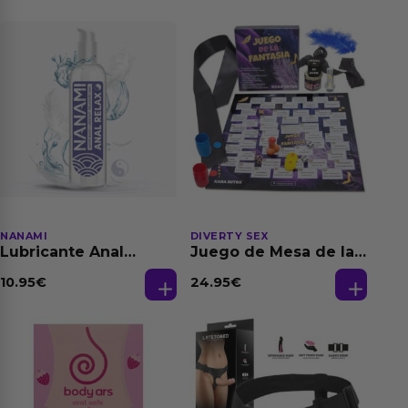
NANAMI
DIVERTY SEX
Lubricante Anal
Juego de Mesa de las
Relajante Extra
Fantasias
Dilatación Base Agua
10.95
€
24.95
€
150 ml