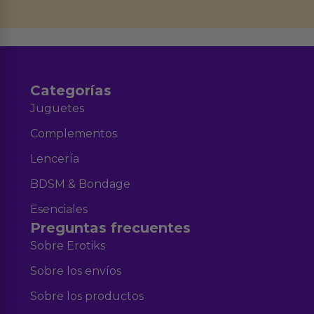
datos en el correo hola@erotiks.es. Para más información consulta nuestro
Aviso legal
Política de Privacidad
y nuestra
.
Categorías
Juguetes
Complementos
Lencería
BDSM & Bondage
Esenciales
Preguntas frecuentes
Sobre Erotiks
Sobre los envíos
Sobre los productos