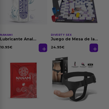
NANAMI
DIVERTY SEX
Lubricante Anal
Juego de Mesa de las
Relajante Extra
Fantasias
Dilatación Base Agua
10.95
€
24.95
€
150 ml