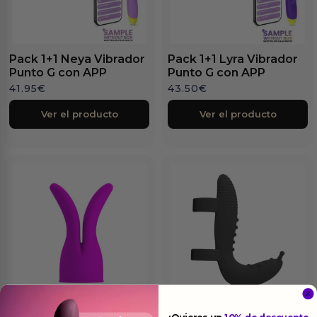
Pack 1+1 Neya Vibrador
Pack 1+1 Lyra Vibrador
Punto G con APP
Punto G con APP
41.95
€
43.50
€
Ver el producto
Ver el producto
Pretty Love Cabezal
Set Extensión Vibrador