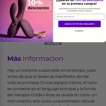
¿Quieres un
10% de descuento
Masajeador Darren
Eliott Negro
en tu primera compra?
Púrpura
37.83
€
Regístrate para recibir acceso a nuestras últimas
novedades y mejores ofertas.
14.62
€
Email
Ver el producto
Ver el producto
¡Quiero mi 10% de descuento!
No, gracias
Más
informacion
Hay un instante suspendido en el tiempo, justo
antes de que el deseo se manifieste, donde
todo es promesa. En ese espacio íntimo, el tacto
se convierte en el lenguaje principal y la forma
del Herspot Golden Rose se revela no como un
instrumento, sino como una extensión natural