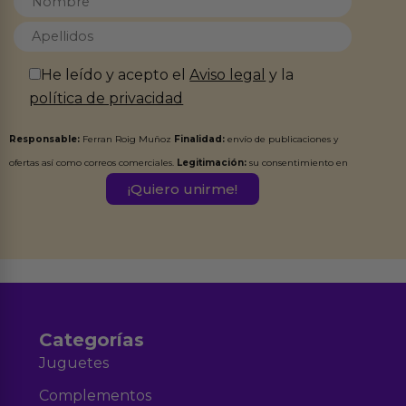
He leído y acepto el
Aviso legal
y la
política de privacidad
Responsable:
Ferran Roig Muñoz
Finalidad:
envío de publicaciones y
ofertas así como correos comerciales.
Legitimación:
su consentimiento en
este formulario.
Destinatarios:
Ferran Roig Muñoz. Podrás ejercer tus
Derechos de Acceso, Rectificación, Limitación, Oposición o Supresión de los
datos en el correo hola@erotiks.es. Para más información consulta nuestro
Aviso legal
Política de Privacidad
y nuestra
.
Categorías
Juguetes
Complementos