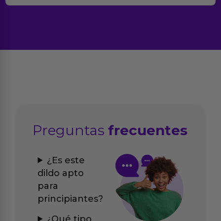
Preguntas
frecuentes
¿Es este
dildo apto
para
principiantes?
¿Qué tipo