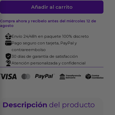
Herspot
Añadir al carrito
Dildo
Golden
Compra ahora y recíbelo antes del miércoles 12 de
Rose
agosto
Talla
Envío 24/48h en paquete 100% discreto
Mediana
Pago seguro con tarjeta, PayPal y
cantidad
contrareembolso
30 días de garantía de satisfacción
Atención personalizada y confidencial
Descripción
del producto