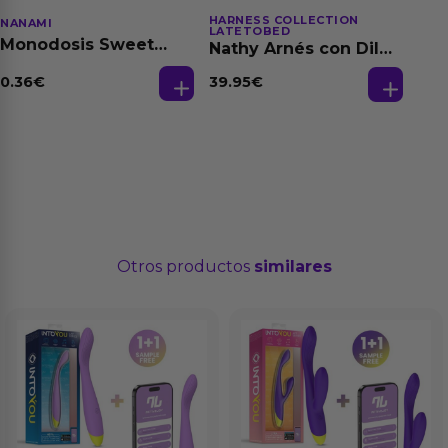
HARNESS COLLECTION
NANAMI
LATETOBED
Monodosis Sweet
Nathy Arnés con Dildo
Strawberry - Fresa
Desmontable
Base Agua 4 ml
0.36
€
39.95
€
Otros productos
similares