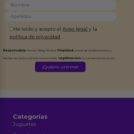
He leído y acepto el
Aviso legal
y la
política de privacidad
Responsable:
Ferran Roig Muñoz
Finalidad:
envío de publicaciones y
ofertas así como correos comerciales.
Legitimación:
su consentimiento en
este formulario.
Destinatarios:
Ferran Roig Muñoz. Podrás ejercer tus
Derechos de Acceso, Rectificación, Limitación, Oposición o Supresión de los
datos en el correo hola@erotiks.es. Para más información consulta nuestro
Aviso legal
Política de Privacidad
y nuestra
.
Categorías
Juguetes