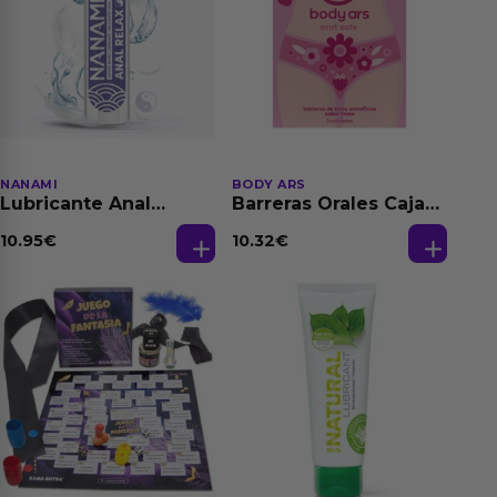
NANAMI
BODY ARS
Lubricante Anal
Barreras Orales Caja
Relajante Extra
de 3 Ud
Dilatación Base Agua
10.95
€
10.32
€
150 ml