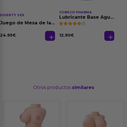
COBECO PHARMA
DIVERTY SEX
Lubricante Base Agua
100% Natural 125 ml
Juego de Mesa de las
(1)
Fantasias
24.95
€
12.90
€
Otros productos
similares