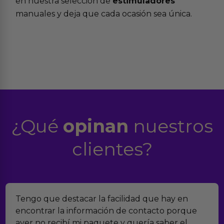
en nuestra selección de
estimuladores
manuales y deja que cada ocasión sea única.
¿Qué
opinan
nuestros
clientes?
ad que hay en
Encontramos Erotiks a través de
contacto porque
verdad es que nos han sorprend
ería saber el
muchísimos productos y han sid