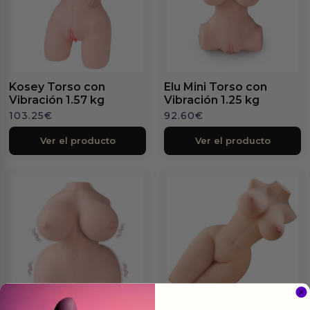
Kosey Torso con
Elu Mini Torso con
Vibración 1.57 kg
Vibración 1.25 kg
103.25
€
92.60
€
Ver el producto
Ver el producto