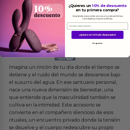
Ver el producto
¿Quieres un
10% de descuento
Ver el producto
en tu primera compra?
Regístrate para recibir acceso a nuestras últimas
novedades y mejores ofertas.
Email
¡Quiero mi 10% de descuento!
No, gracias
Más
informacion
Imagina un rincón de tu día donde el tiempo se
detiene y el ruido del mundo se desvanece bajo
el susurro del agua. En ese santuario personal,
nace una nueva dimensión de bienestar, una
que entiende que la masculinidad también se
cultiva en la intimidad. Este accesorio se
convierte en el compañero silencioso de esos
rituales, un encuentro privado donde la tensión
se disuelve y el cuerpo redescubre su propio