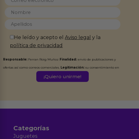
He leído y acepto el
Aviso legal
y la
política de privacidad
Responsable:
Ferran Roig Muñoz
Finalidad:
envío de publicaciones y
ofertas así como correos comerciales.
Legitimación:
su consentimiento en
este formulario.
Destinatarios:
Ferran Roig Muñoz. Podrás ejercer tus
Derechos de Acceso, Rectificación, Limitación, Oposición o Supresión de los
datos en el correo hola@erotiks.es. Para más información consulta nuestro
Aviso legal
Política de Privacidad
y nuestra
.
Categorías
Juguetes