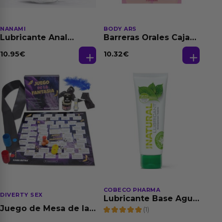
NANAMI
BODY ARS
Lubricante Anal
Barreras Orales Caja
Relajante Extra
de 3 Ud
Dilatación Base Agua
10.95
€
10.32
€
150 ml
COBECO PHARMA
DIVERTY SEX
Lubricante Base Agua
100% Natural 125 ml
Juego de Mesa de las
(1)
Fantasias