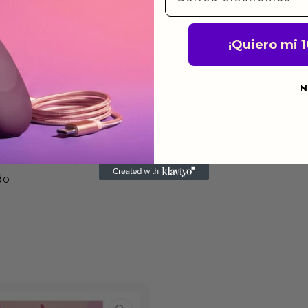
ido.
¡Quiero mi 
a para devolver productos
gusten o no los quieras.
N
ca de devoluciones.
do