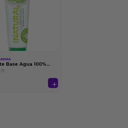
HARMA
te Base Agua 100%
25 ml
(1)