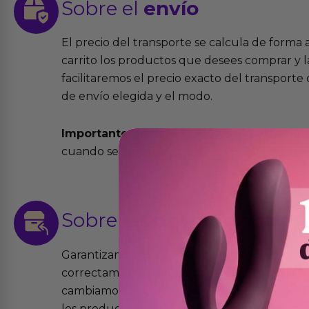
Sobre el
envío
El precio del transporte se calcula de forma
carrito los productos que desees comprar y la
facilitaremos el precio exacto del transport
de envío elegida y el modo.
Importante:
Todos los pedidos son expedidos
cuando se cursen antes de las 13:00 horas y e
Sobre las
devoluciones
Garantizamos que los productos que vende
correctamente y que si tienen algún defecto 
cambiamos sin costo alguno. La ley de 2 años 
los productos tienen garantía contra defecto