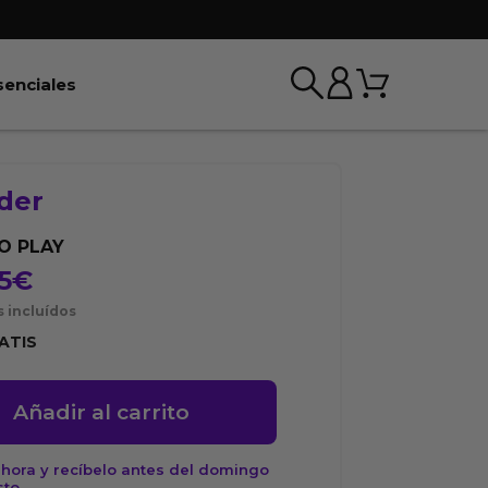
Carrito
r BDSM & Bondage
Abrir Esenciales
senciales
der
O PLAY
5
€
 incluídos
ATIS
r
Añadir al carrito
d
hora y recíbelo antes del domingo
sto