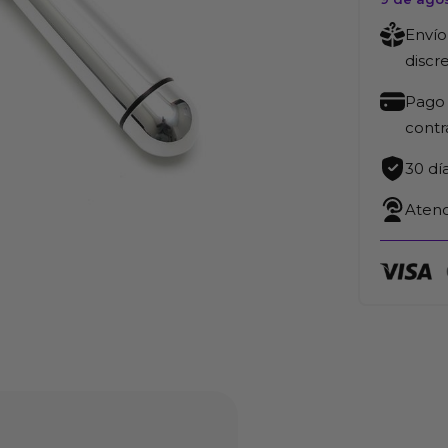
Envío
discr
Pago 
cont
30 dí
Atenc