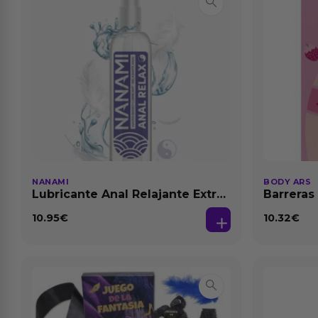
NANAMI
BODY ARS
Lubricante Anal Relajante Extra
Barreras
Dilatación Base Agua 150 ml
10.95
€
10.32
€