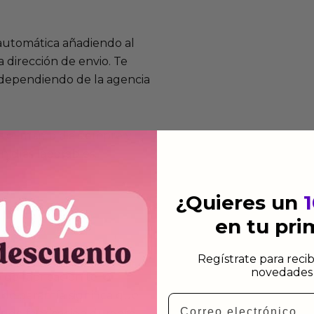
 automática añadiendo al
 dirección de envio. Te
e dependiendo de la agencia
 el mismo dia siempre y
n días laborables.
¿Quieres un
en tu pr
mos funcionan
Regístrate para recib
novedades 
de fabricación te lo
de garantía significa que
Email
s de fabricación durante