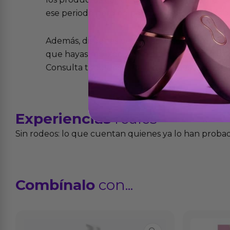
ese periodo pero no por mal uso o uso indeb
Además, dispones de 15 días desde la entreg
que hayas recibido y que simplemente no te 
Consulta todos los detalles en nuestra políti
Experiencias
reales
Sin rodeos: lo que cuentan quienes ya lo han proba
Combínalo
con...