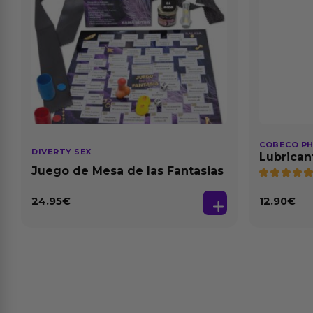
COBECO P
DIVERTY SEX
Lubrican
Natural 1
Juego de Mesa de las Fantasias
24.95
€
12.90
€