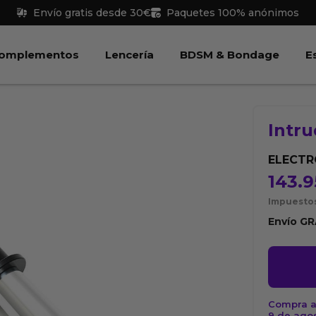
Envío gratis desde 30€
Paquetes 100% anónimos
 Juguetes
Abrir Complementos
Abrir Lencería
Abri
omplementos
Lencería
BDSM & Bondage
E
Intru
ELECTR
143.9
Impuestos
Envío
GR
Intrude
cantida
Compra a
9 de ago