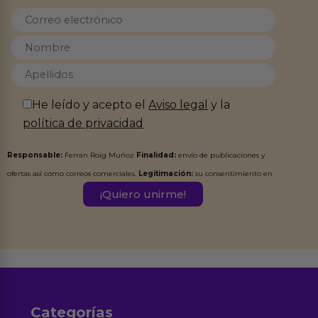
He leído y acepto el
Aviso legal
y la
política de privacidad
Responsable:
Ferran Roig Muñoz
Finalidad:
envío de publicaciones y
ofertas así como correos comerciales.
Legitimación:
su consentimiento en
este formulario.
Destinatarios:
Ferran Roig Muñoz. Podrás ejercer tus
Derechos de Acceso, Rectificación, Limitación, Oposición o Supresión de los
datos en el correo hola@erotiks.es. Para más información consulta nuestro
Aviso legal
Política de Privacidad
y nuestra
.
Categorías