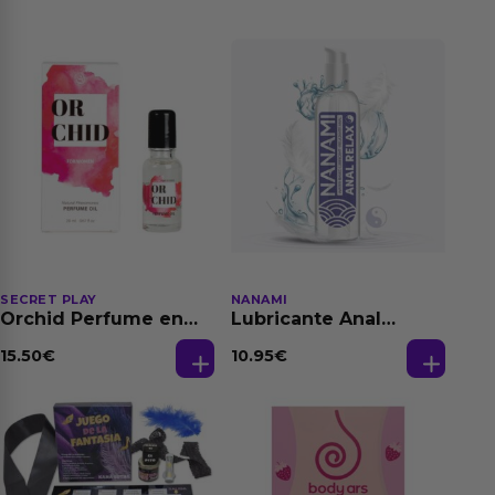
SECRET PLAY
NANAMI
Orchid Perfume en
Lubricante Anal
Aceite con
Relajante Extra
Feromonas 20 ml
Dilatación Base Agua
15.50
€
10.95
€
150 ml