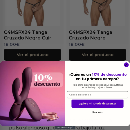
C4MSPX24 Tanga
C4MSPX24 Tanga
Cruzado Negro Cuir
Cruzado Negro
18.00
€
18.00
€
Ver el producto
Ver el producto
¿Quieres un
10% de descuento
en tu primera compra?
Regístrate para recibir acceso a nuestras últimas
novedades y mejores ofertas.
Email
Más
informacion
¡Quiero mi 10% de descuento!
No, gracias
Hay un latido que precede al encuentro, un
pulso silencioso que se acelera bajo la luz