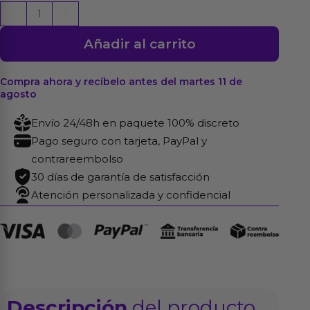
Jock
-
+
Suspensorio
Añadir al carrito
Rojo
Talla
Única
Compra ahora y recíbelo antes del martes 11 de
agosto
cantidad
Envío 24/48h en paquete 100% discreto
Pago seguro con tarjeta, PayPal y
contrareembolso
30 días de garantía de satisfacción
Atención personalizada y confidencial
Descripción
del producto