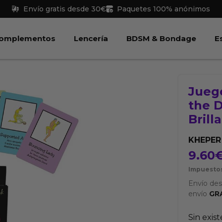
Envío gratis desde 30€
Paquetes 100% anónimos
 Juguetes
Abrir Complementos
Abrir Lencería
Abri
omplementos
Lencería
BDSM & Bondage
E
Juego
the D
Brill
KHEPER
9.60
Impuestos
Envío de
envío
GR
Sin exis