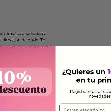
 automática añadiendo al
 dirección de envio. Te
e dependiendo de la agencia
 el mismo dia siempre y
¿Quieres un
n días laborables.
en tu pr
Regístrate para recib
novedades 
Email
mos funcionan