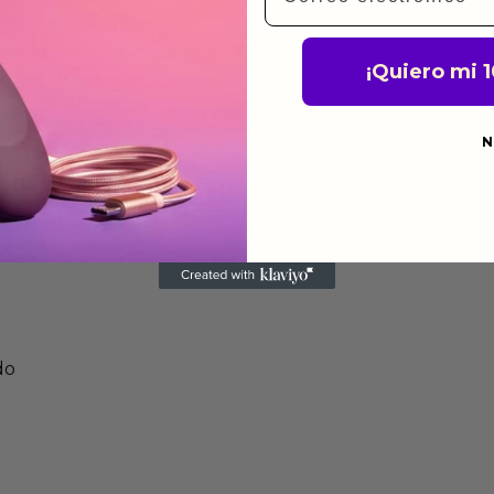
de fabricación te lo
de garantía significa que
¡Quiero mi 
s de fabricación durante
ido.
N
a para devolver productos
gusten o no los quieras.
ca de devoluciones.
do