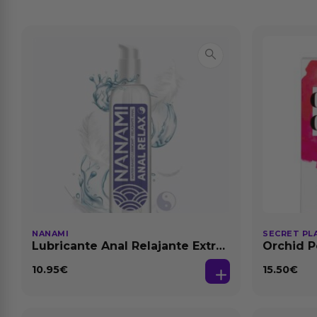
NANAMI
SECRET PL
Lubricante Anal Relajante Extra
Orchid P
Dilatación Base Agua 150 ml
Feromon
10.95
€
15.50
€