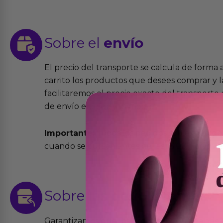
Sobre el
envío
El precio del transporte se calcula de forma
carrito los productos que desees comprar y la
facilitaremos el precio exacto del transport
de envío elegida y el modo.
Importante:
Todos los pedidos son expedidos
cuando se cursen antes de las 13:00 horas y e
Sobre las
devoluciones
Garantizamos que los productos que vende