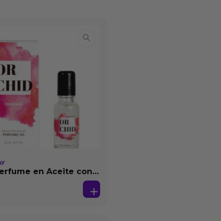
AY
erfume en Aceite con
as 20 ml