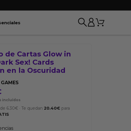
Carrito
r BDSM & Bondage
Abrir Esenciales
senciales
 de Cartas Glow in
ark Sex! Cards
an en la Oscuridad
 GAMES
€
 incluídos
sde
6.30
€
·
Te quedan
20.40
€
para
ATIS
tencias