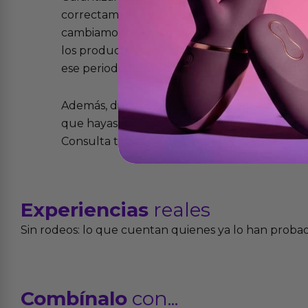
correctamente y que si tienen algún defecto 
cambiamos sin costo alguno. La ley de 2 años 
los productos tienen garantía contra defecto
ese periodo pero no por mal uso o uso indeb
Además, dispones de 15 días desde la entreg
que hayas recibido y que simplemente no te 
Consulta todos los detalles en nuestra políti
Experiencias
reales
Sin rodeos: lo que cuentan quienes ya lo han proba
Combínalo
con...