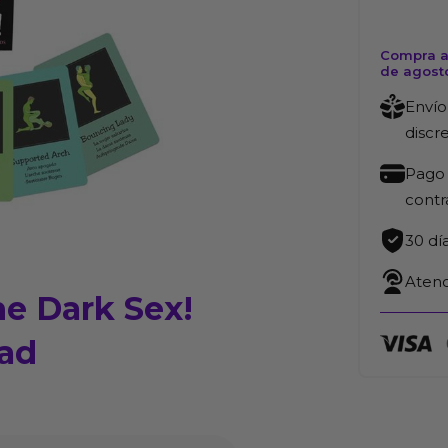
Compra a
de agost
Envío
discr
Pago 
cont
30 dí
Atenc
he Dark Sex!
dad