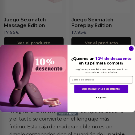
Juego Sexmatch
Juego Sexmatch
Massage Edition
Foreplay Edition
17.95
€
17.95
€
Ver el producto
Ver el producto
¿Quieres un
10% de descuento
en tu primera compra?
Regístrate para recibir acceso a nuestras últimas
novedades y mejores ofertas.
Email
¡Quiero mi 10% de descuento!
Más
informacion
No, gracias
Imagina una noche donde el tiempo se detiene
y el tacto se convierte en el lenguaje más
íntimo. Esta caja de madera noble no es un
simple contenedor, sino el guardián de un
viaje