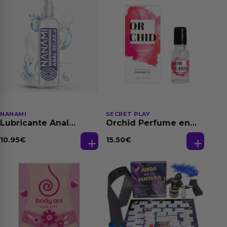
NANAMI
SECRET PLAY
Lubricante Anal
Orchid Perfume en
Relajante Extra
Aceite con
Dilatación Base Agua
Feromonas 20 ml
10.95
€
15.50
€
150 ml