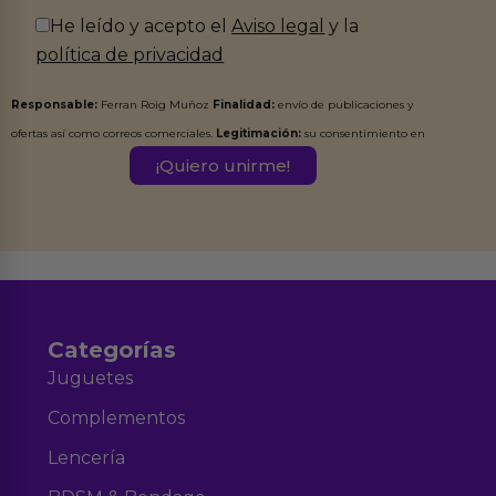
He leído y acepto el
Aviso legal
y la
política de privacidad
Responsable:
Ferran Roig Muñoz
Finalidad:
envío de publicaciones y
ofertas así como correos comerciales.
Legitimación:
su consentimiento en
este formulario.
Destinatarios:
Ferran Roig Muñoz. Podrás ejercer tus
Derechos de Acceso, Rectificación, Limitación, Oposición o Supresión de los
datos en el correo hola@erotiks.es. Para más información consulta nuestro
Aviso legal
Política de Privacidad
y nuestra
.
Categorías
Juguetes
Complementos
Lencería