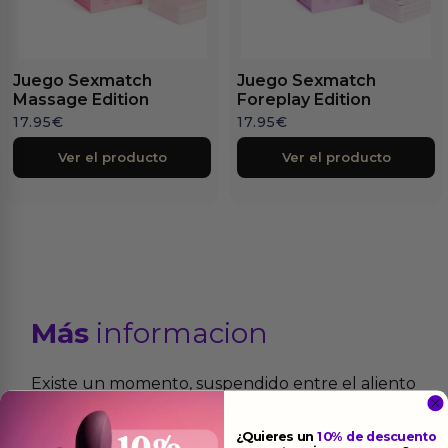
Juego Sexmatch
Juego Sexmatch
Massage Edition
Foreplay Edition
17.95
€
17.95
€
Ver el producto
Ver el producto
Más
informacion
Existe un momento, suspendido entre el aliento
y la piel, donde el mundo conocido se
desvanece y solo queda el territorio virgen de la
¿Quieres un
10% de descuento