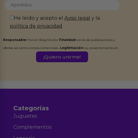
He leído y acepto el
Aviso legal
y la
política de privacidad
Responsable:
Ferran Roig Muñoz
Finalidad:
envío de publicaciones y
ofertas así como correos comerciales.
Legitimación:
su consentimiento en
este formulario.
Destinatarios:
Ferran Roig Muñoz. Podrás ejercer tus
Derechos de Acceso, Rectificación, Limitación, Oposición o Supresión de los
datos en el correo hola@erotiks.es. Para más información consulta nuestro
Aviso legal
Política de Privacidad
y nuestra
.
Categorías
Juguetes
Complementos