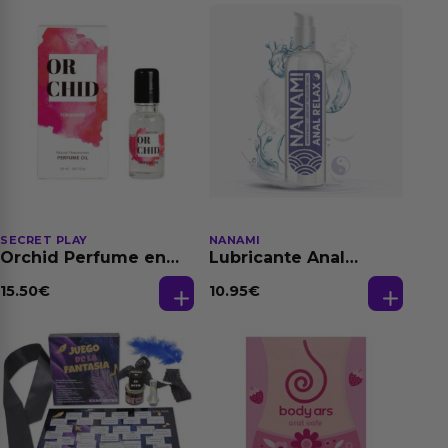
SECRET PLAY
NANAMI
Orchid Perfume en
Lubricante Anal
Aceite con
Relajante Extra
Feromonas 20 ml
Dilatación Base Agua
15.50
€
10.95
€
150 ml