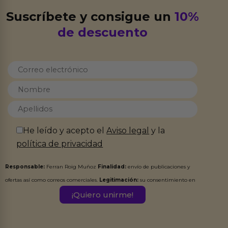
Suscríbete y consigue un
10%
de descuento
He leído y acepto el
Aviso legal
y la
política de privacidad
Responsable:
Ferran Roig Muñoz
Finalidad:
envío de publicaciones y
ofertas así como correos comerciales.
Legitimación:
su consentimiento en
este formulario.
Destinatarios:
Ferran Roig Muñoz. Podrás ejercer tus
Derechos de Acceso, Rectificación, Limitación, Oposición o Supresión de los
datos en el correo hola@erotiks.es. Para más información consulta nuestro