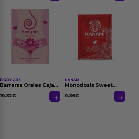
BODY ARS
NANAMI
Barreras Orales Caja
Monodosis Sweet
de 3 Ud
Strawberry - Fresa
Base Agua 4 ml
10.32
€
0.36
€