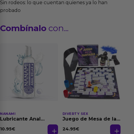
Sin rodeos: lo que cuentan quienes ya lo han
probado
Combínalo
con...
NANAMI
DIVERTY SEX
Lubricante Anal
Juego de Mesa de las
Relajante Extra
Fantasias
Dilatación Base Agua
10.95
€
24.95
€
150 ml