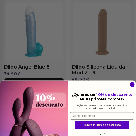
Dildo Angel Blue 8
Dildo Silicona Líquida
Mod 2 – 9
74.90
€
69.90
€
Ver el producto
Ver el producto
¿Quieres un
10% de descuento
en tu primera compra?
Regístrate para recibir acceso a nuestras últimas
novedades y mejores ofertas.
Email
¡Quiero mi 10% de descuento!
No, gracias