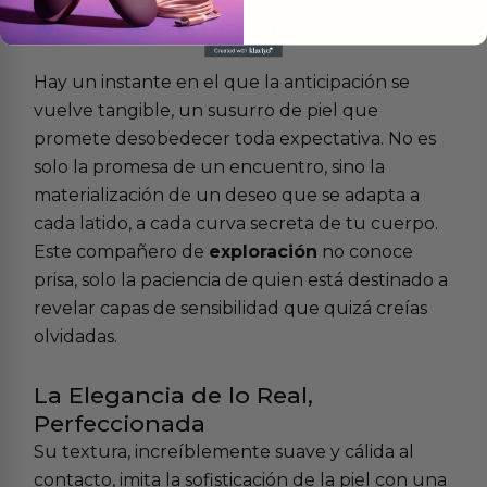
Más
informacion
Hay un instante en el que la anticipación se
vuelve tangible, un susurro de piel que
promete desobedecer toda expectativa. No es
solo la promesa de un encuentro, sino la
materialización de un deseo que se adapta a
cada latido, a cada curva secreta de tu cuerpo.
Este compañero de
exploración
no conoce
prisa, solo la paciencia de quien está destinado a
revelar capas de sensibilidad que quizá creías
olvidadas.
La Elegancia de lo Real,
Perfeccionada
Su textura, increíblemente suave y cálida al
contacto, imita la sofisticación de la piel con una