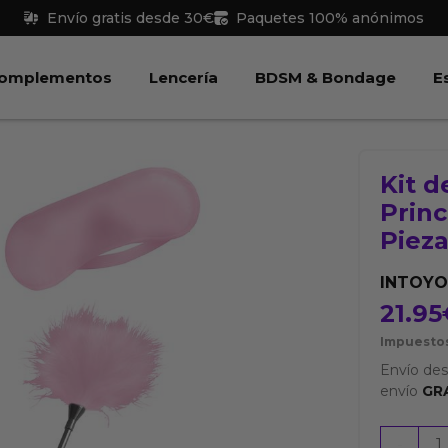
Envío gratis desde 30€
Paquetes 100% anónimos
 Juguetes
Abrir Complementos
Abrir Lencería
Abri
omplementos
Lencería
BDSM & Bondage
E
Kit 
Princ
Piez
INTOYO
21.95
Impuestos
Envío de
envío
GR
Kit
-