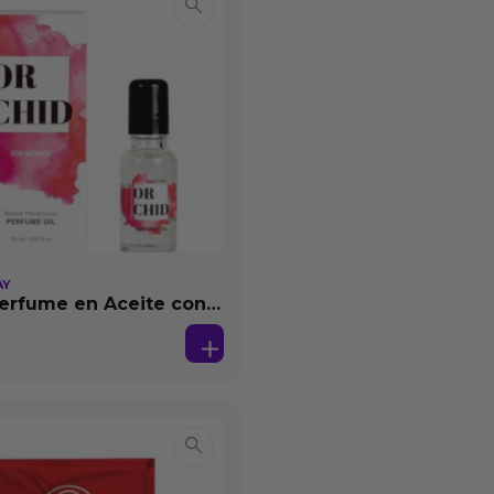
AY
erfume en Aceite con
as 20 ml