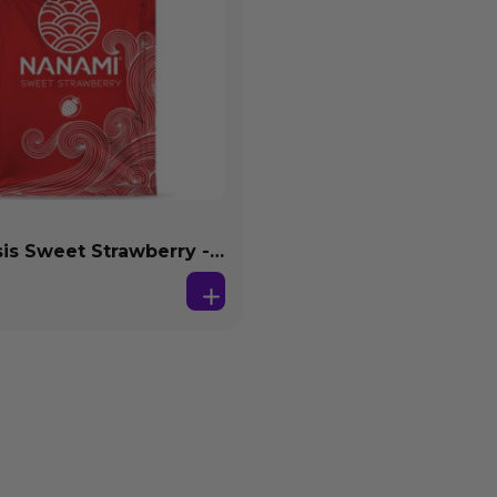
s Sweet Strawberry -
se Agua 4 ml