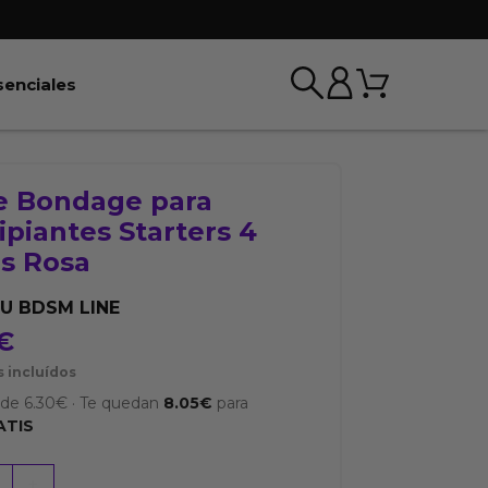
Carrito
r BDSM & Bondage
Abrir Esenciales
senciales
de Bondage para
ipiantes Starters 4
as Rosa
U BDSM LINE
€
 incluídos
sde
6.30
€
·
Te quedan
8.05
€
para
ATIS
+