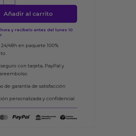
e
Añadir al carrito
antes
ora y recíbelo antes del lunes 10
o
 24/48h en paquete 100%
eto
seguro con tarjeta, PayPal y
d
rareembolso
as de garantía de satisfacción
ión personalizada y confidencial