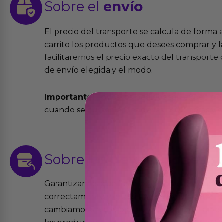
Sobre el
envío
El precio del transporte se calcula de forma
carrito los productos que desees comprar y la
facilitaremos el precio exacto del transport
de envío elegida y el modo.
Importante:
Todos los pedidos son expedidos
cuando se cursen antes de las 13:00 horas y e
Sobre las
devoluciones
Garantizamos que los productos que vende
correctamente y que si tienen algún defecto 
cambiamos sin costo alguno. La ley de 2 años 