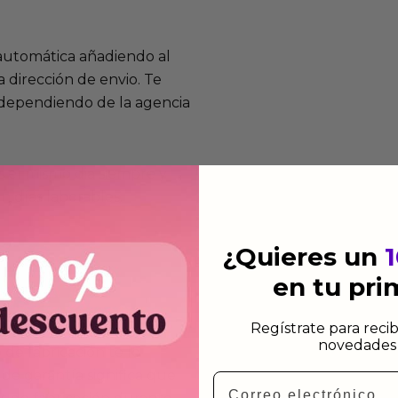
 automática añadiendo al
 dirección de envio. Te
e dependiendo de la agencia
 el mismo dia siempre y
n días laborables.
¿Quieres un
en tu pr
Regístrate para recib
mos funcionan
novedades 
de fabricación te lo
de garantía significa que
Email