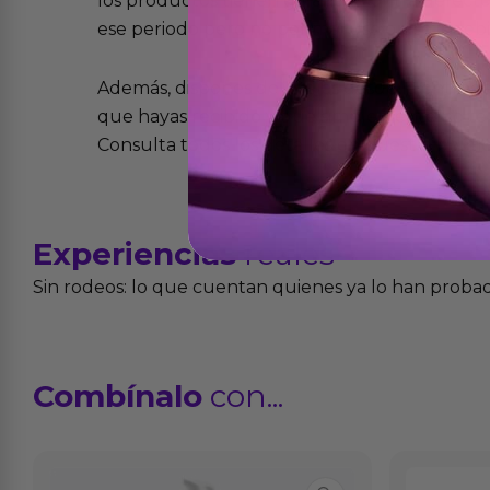
los productos tienen garantía contra defecto
ese periodo pero no por mal uso o uso indeb
Además, dispones de 15 días desde la entreg
que hayas recibido y que simplemente no te 
Consulta todos los detalles en nuestra políti
Experiencias
reales
Sin rodeos: lo que cuentan quienes ya lo han proba
Combínalo
con...