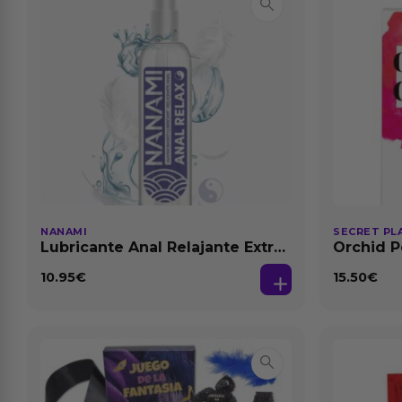
NANAMI
SECRET PL
Lubricante Anal Relajante Extra
Orchid P
Dilatación Base Agua 150 ml
Feromon
10.95
€
15.50
€