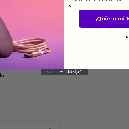
s de fabricación durante
ido.
¡Quiero mi 
a para devolver productos
gusten o no los quieras.
N
ca de devoluciones.
do