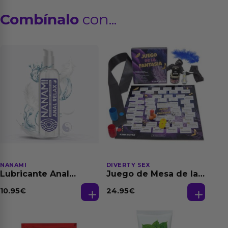
Combínalo
con...
NANAMI
DIVERTY SEX
Lubricante Anal
Juego de Mesa de las
Relajante Extra
Fantasias
Dilatación Base Agua
10.95
€
24.95
€
150 ml