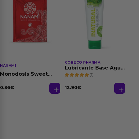
COBECO PHARMA
NANAMI
Lubricante Base Agua
100% Natural 125 ml
Monodosis Sweet
(1)
Strawberry - Fresa
Base Agua 4 ml
0.36
€
12.90
€