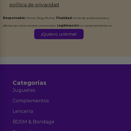
política de privacidad
Responsable:
Ferran Roig Muñoz
Finalidad:
envío de publicaciones y
ofertas así como correos comerciales.
Legitimación:
su consentimiento en
este formulario.
Destinatarios:
Ferran Roig Muñoz. Podrás ejercer tus
Derechos de Acceso, Rectificación, Limitación, Oposición o Supresión de los
datos en el correo hola@erotiks.es. Para más información consulta nuestro
Aviso legal
Política de Privacidad
y nuestra
.
Categorías
Juguetes
Complementos
Lencería
BDSM & Bondage