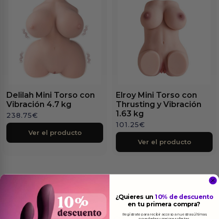
Delilah Mini Torso con
Elroy Mini Torso con
Vibración 4.7 kg
Thrusting y Vibración
1.63 kg
238.75
€
101.25
€
Ver el producto
Ver el producto
¿Quieres un
10% de descuento
en tu primera compra?
Más
informacion
Regístrate para recibir acceso a nuestras últimas
novedades y mejores ofertas.