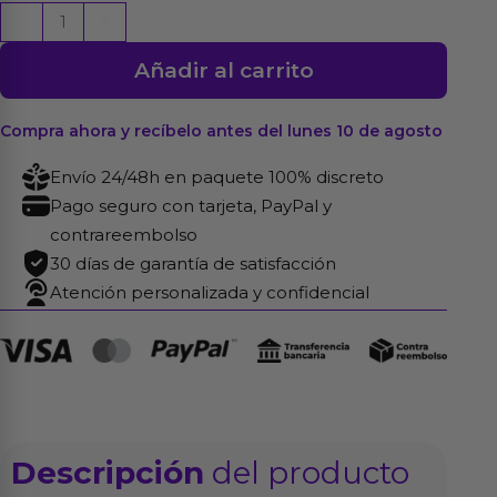
Lata
-
+
Masturbadora
Añadir al carrito
Vagina
Blond
Ale
Compra ahora y recíbelo antes del lunes 10 de agosto
cantidad
Envío 24/48h en paquete 100% discreto
Pago seguro con tarjeta, PayPal y
contrareembolso
30 días de garantía de satisfacción
Atención personalizada y confidencial
Descripción
del producto