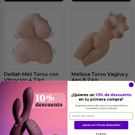
Delilah Mini Torso con
Melissa Torso Vagina y
Vibración 4.7 kg
Ano 8.2 kg
238.75
€
414.95
€
¿Quieres un
10% de descuento
Ver el producto
Ver el producto
en tu primera compra?
Regístrate para recibir acceso a nuestras últimas
novedades y mejores ofertas.
Email
¡Quiero mi 10% de descuento!
No, gracias