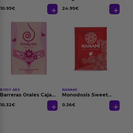
Relajante Extra
Fantasias
Dilatación Base Agua
10.95
€
24.95
€
150 ml
BODY ARS
NANAMI
Barreras Orales Caja
Monodosis Sweet
de 3 Ud
Strawberry - Fresa
Base Agua 4 ml
10.32
€
0.36
€