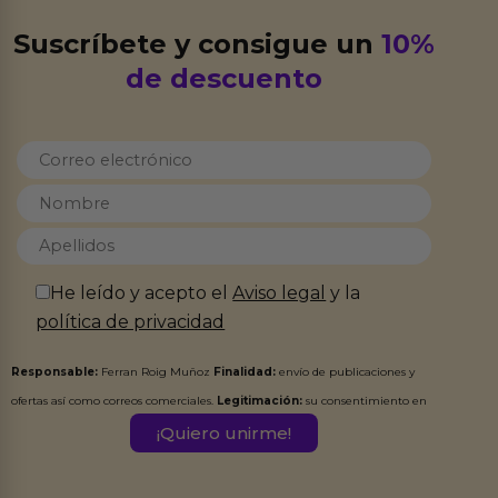
Suscríbete y consigue un
10%
de descuento
He leído y acepto el
Aviso legal
y la
política de privacidad
Responsable:
Ferran Roig Muñoz
Finalidad:
envío de publicaciones y
ofertas así como correos comerciales.
Legitimación:
su consentimiento en
este formulario.
Destinatarios:
Ferran Roig Muñoz. Podrás ejercer tus
Derechos de Acceso, Rectificación, Limitación, Oposición o Supresión de los
datos en el correo hola@erotiks.es. Para más información consulta nuestro