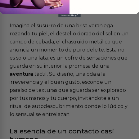
Más
informacion
Imagina el susurro de una brisa veraniega
rozando tu piel, el destello dorado del sol en un
campo de cebada, el chasquido metálico que
anuncia un momento de puro deleite. Esta no
es solo una lata; es un cofre de sensaciones que
guarda en su interior la promesa de una
aventura
táctil. Su diseño, una oda a la
irreverencia y el buen gusto, esconde un
paraíso de texturas que aguarda ser explorado
por tus manos y tu cuerpo, invitándote a un
ritual de autodescubrimiento donde lo lúdico y
lo sensual se entrelazan.
La esencia de un contacto casi