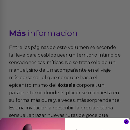
Más
informacion
Entre las páginas de este volumen se esconde
la llave para desbloquear un territorio íntimo de
sensaciones casi míticas. No se trata solo de un
manual, sino de un acompañante en el viaje
más personal: el que conduce hacia el
epicentro mismo del
éxtasis
corporal, un
paisaje interno donde el placer se manifiesta en
su forma más pura y, a veces, más sorprendente.
Es una invitación a reescribir la propia historia
sensual, a trazar nuevas rutas de goce que
trascienden lo conocido.