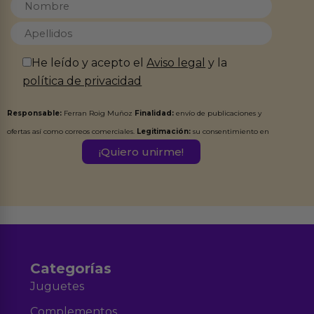
He leído y acepto el
Aviso legal
y la
política de privacidad
Responsable:
Ferran Roig Muñoz
Finalidad:
envío de publicaciones y
ofertas así como correos comerciales.
Legitimación:
su consentimiento en
este formulario.
Destinatarios:
Ferran Roig Muñoz. Podrás ejercer tus
Derechos de Acceso, Rectificación, Limitación, Oposición o Supresión de los
datos en el correo hola@erotiks.es. Para más información consulta nuestro
Aviso legal
Política de Privacidad
y nuestra
.
Categorías
Juguetes
Complementos