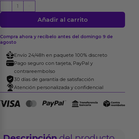
Libro
-
+
Atrévete...
Añadir al carrito
A
Descubrir
el
Compra ahora y recíbelo antes del domingo 9 de
agosto
Punto
G
Envío 24/48h en paquete 100% discreto
cantidad
Pago seguro con tarjeta, PayPal y
contrareembolso
30 días de garantía de satisfacción
Atención personalizada y confidencial
Descripción
del producto