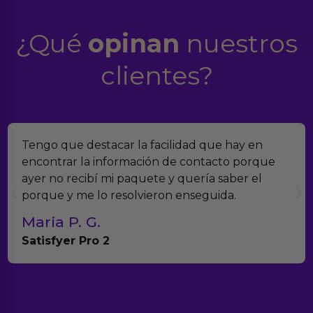
¿Qué
opinan
nuestros
clientes?
n
Encontramos Erotiks a través de Google y la
que
verdad es que nos han sorprendido. Tienen
muchísimos productos y han sido super ate
con el seguimiento del pedido.
Teresa y Diego
Anna Huevo Vibrador