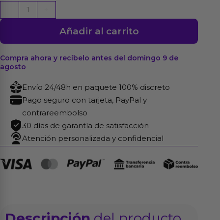
Libro
-
+
Atrévete...
Añadir al carrito
Con
los
Nuevos
Compra ahora y recíbelo antes del domingo 9 de
agosto
Juegos
Eróticos
Envío 24/48h en paquete 100% discreto
cantidad
Pago seguro con tarjeta, PayPal y
contrareembolso
30 días de garantía de satisfacción
Atención personalizada y confidencial
Descripción
del producto