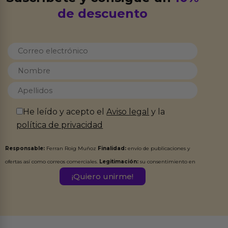
de descuento
He leído y acepto el
Aviso legal
y la
política de privacidad
Responsable:
Ferran Roig Muñoz
Finalidad:
envío de publicaciones y
ofertas así como correos comerciales.
Legitimación:
su consentimiento en
este formulario.
Destinatarios:
Ferran Roig Muñoz. Podrás ejercer tus
Derechos de Acceso, Rectificación, Limitación, Oposición o Supresión de los
datos en el correo hola@erotiks.es. Para más información consulta nuestro
Aviso legal
Política de Privacidad
y nuestra
.