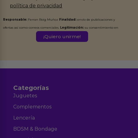
política de privacidad
Responsable:
Ferran Roig Muñoz
Finalidad:
envío de publicaciones y
ofertas así como correos comerciales.
Legitimación:
su consentimiento en
este formulario.
Destinatarios:
Ferran Roig Muñoz. Podrás ejercer tus
Derechos de Acceso, Rectificación, Limitación, Oposición o Supresión de los
datos en el correo hola@erotiks.es. Para más información consulta nuestro
Aviso legal
Política de Privacidad
y nuestra
.
Categorías
Juguetes
Complementos
Lencería
BDSM & Bondage