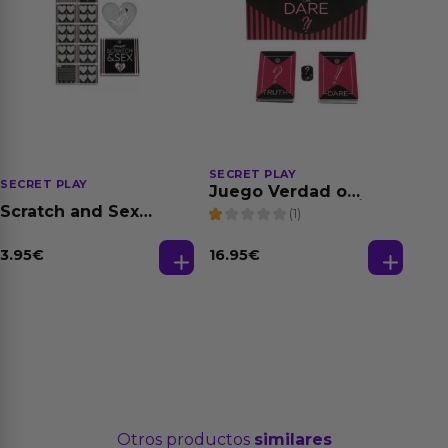
SECRET PLAY
SECRET PLAY
Juego Verdad o
Atrevimiento (FR/PT)
Scratch and Sex
(1)
Hetero
(Es/En/Fr/Pt/De)
3.95
€
16.95
€
Otros productos
similares