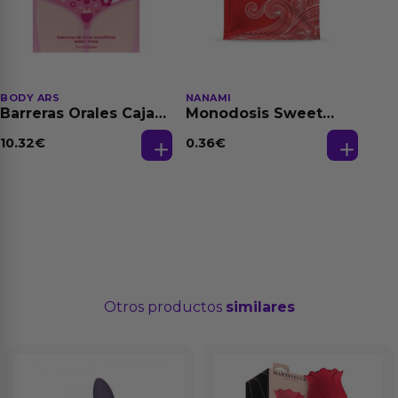
BODY ARS
NANAMI
Barreras Orales Caja
Monodosis Sweet
de 3 Ud
Strawberry - Fresa
Base Agua 4 ml
10.32
€
0.36
€
Otros productos
similares