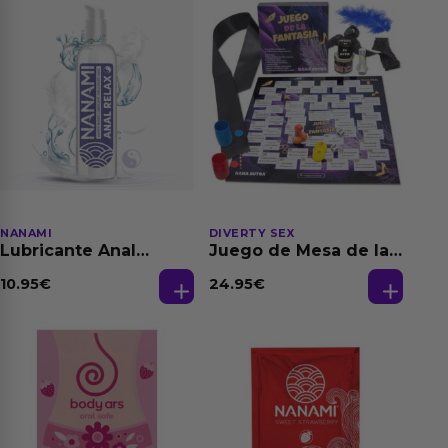
NANAMI
DIVERTY SEX
Lubricante Anal
Juego de Mesa de las
Relajante Extra
Fantasias
Dilatación Base Agua
10.95
€
24.95
€
150 ml