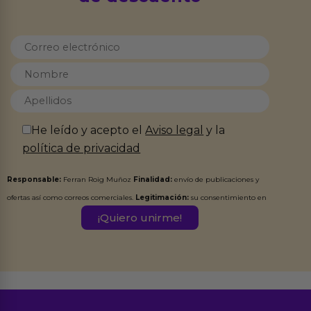
He leído y acepto el
Aviso legal
y la
política de privacidad
Responsable:
Ferran Roig Muñoz
Finalidad:
envío de publicaciones y
ofertas así como correos comerciales.
Legitimación:
su consentimiento en
este formulario.
Destinatarios:
Ferran Roig Muñoz. Podrás ejercer tus
Derechos de Acceso, Rectificación, Limitación, Oposición o Supresión de los
datos en el correo hola@erotiks.es. Para más información consulta nuestro
Aviso legal
Política de Privacidad
y nuestra
.