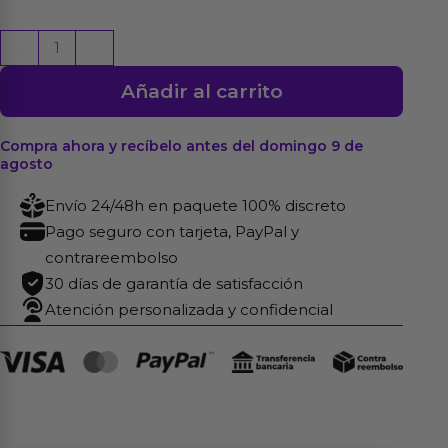
Limbe
-
+
Vibrador
Añadir al carrito
con
Lengua
Flip-
Compra ahora y recíbelo antes del domingo 9 de
agosto
Flap,
Bola
Envío 24/48h en paquete 100% discreto
Percutora
Pago seguro con tarjeta, PayPal y
y
contrareembolso
Up
30 días de garantía de satisfacción
and
Atención personalizada y confidencial
Down
cantidad