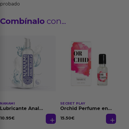
probado
Combínalo
con...
NANAMI
SECRET PLAY
Lubricante Anal
Orchid Perfume en
Relajante Extra
Aceite con
Dilatación Base Agua
Feromonas 20 ml
10.95
€
15.50
€
150 ml