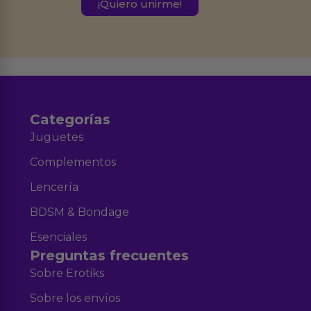
este formulario.
Destinatarios:
Ferran Roig Muñoz. Podrás ejercer tus
Derechos de Acceso, Rectificación, Limitación, Oposición o Supresión de los
datos en el correo hola@erotiks.es. Para más información consulta nuestro
Aviso legal
Política de Privacidad
y nuestra
.
Categorías
Juguetes
Complementos
Lencería
BDSM & Bondage
Esenciales
Preguntas frecuentes
Sobre Erotiks
Sobre los envíos