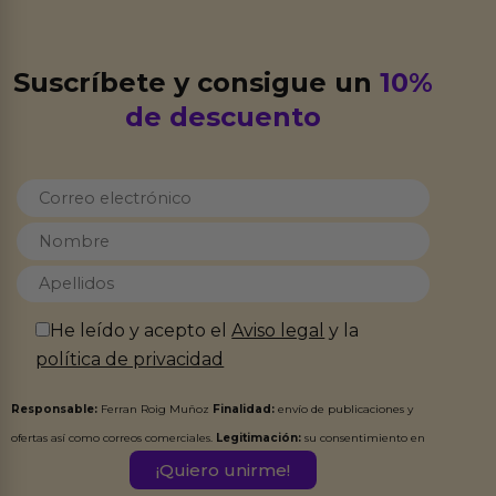
Suscríbete y consigue un
10%
de descuento
He leído y acepto el
Aviso legal
y la
política de privacidad
Responsable:
Ferran Roig Muñoz
Finalidad:
envío de publicaciones y
ofertas así como correos comerciales.
Legitimación:
su consentimiento en
este formulario.
Destinatarios:
Ferran Roig Muñoz. Podrás ejercer tus
Derechos de Acceso, Rectificación, Limitación, Oposición o Supresión de los