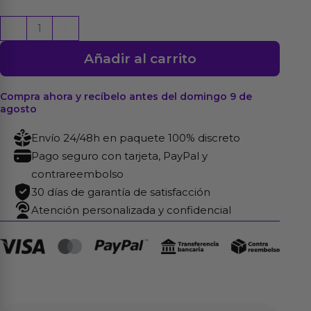
Lubricante
-
+
Aqua
Añadir al carrito
Sensation
and
Care
Compra ahora y recíbelo antes del domingo 9 de
agosto
30
ml
Envío 24/48h en paquete 100% discreto
cantidad
Pago seguro con tarjeta, PayPal y
contrareembolso
30 días de garantía de satisfacción
Atención personalizada y confidencial