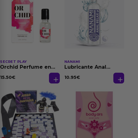
SECRET PLAY
NANAMI
Orchid Perfume en
Lubricante Anal
Aceite con
Relajante Extra
Feromonas 20 ml
Dilatación Base Agua
15.50
€
10.95
€
150 ml