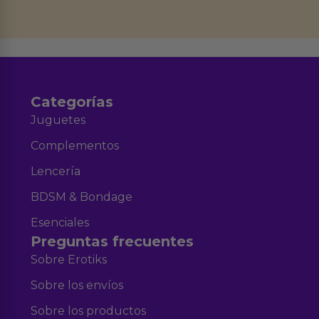
datos en el correo hola@erotiks.es. Para más información consulta nuestro
Aviso legal
Política de Privacidad
y nuestra
.
Categorías
Juguetes
Complementos
Lencería
BDSM & Bondage
Esenciales
Preguntas frecuentes
Sobre Erotiks
Sobre los envíos
Sobre los productos