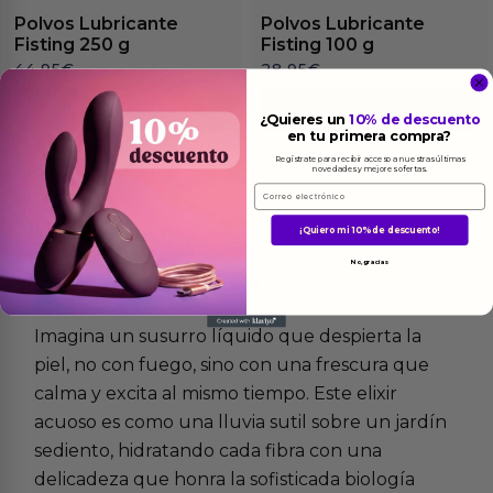
Polvos Lubricante
Polvos Lubricante
Fisting 250 g
Fisting 100 g
44.95
€
28.95
€
Ver el producto
Ver el producto
¿Quieres un
10% de descuento
en tu primera compra?
Regístrate para recibir acceso a nuestras últimas
novedades y mejores ofertas.
Email
¡Quiero mi 10% de descuento!
No, gracias
Más
informacion
Imagina un susurro líquido que despierta la
piel, no con fuego, sino con una frescura que
calma y excita al mismo tiempo. Este elixir
acuoso es como una lluvia sutil sobre un jardín
sediento, hidratando cada fibra con una
delicadeza que honra la sofisticada biología