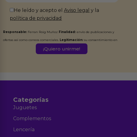
He leído y acepto el
Aviso legal
y la
política de privacidad
Responsable:
Ferran Roig Muñoz
Finalidad:
envío de publicaciones y
ofertas así como correos comerciales.
Legitimación:
su consentimiento en
este formulario.
Destinatarios:
Ferran Roig Muñoz. Podrás ejercer tus
Derechos de Acceso, Rectificación, Limitación, Oposición o Supresión de los
datos en el correo hola@erotiks.es. Para más información consulta nuestro
Aviso legal
Política de Privacidad
y nuestra
.
Categorías
Juguetes
Complementos
Lencería