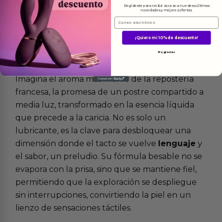
Regístrate para recibir acceso a nuestras últimas
novedades y mejores ofertas.
Email
¡Quiero mi 10% de descuento!
Más
informacion
No, gracias
Imagina el aroma más íntimo de la repostería
francesa, la promesa de un postre compartido a
media luz, transformado en la esencia líquida
que precede a la caricia. No es solo un
lubricante, es la clave para desbloquear una
dimensión donde el tacto se vuelve
lenguaje
y
el sabor, un preludio. Su fórmula besable no se
evapora con la prisa, sino que se mantiene fiel,
permitiendo que la exploración se despliegue
sin interrupciones, convirtiendo la piel en un
lienzo de sensaciones táctiles.