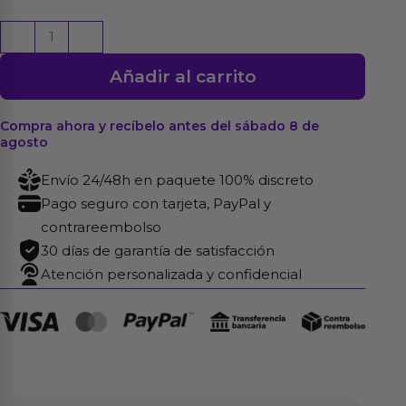
Lubricante
-
+
Base
Añadir al carrito
Agua
Vainilla
Power
Compra ahora y recíbelo antes del sábado 8 de
agosto
125
ml
Envío 24/48h en paquete 100% discreto
cantidad
Pago seguro con tarjeta, PayPal y
contrareembolso
30 días de garantía de satisfacción
Atención personalizada y confidencial