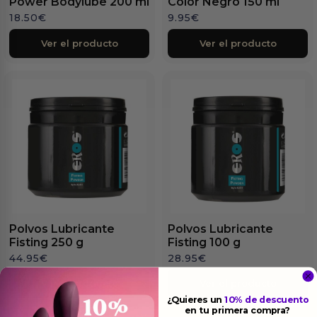
Power Bodylube 200 ml
Color Negro 150 ml
18.50
€
9.95
€
Ver el producto
Ver el producto
Polvos Lubricante
Polvos Lubricante
Fisting 250 g
Fisting 100 g
44.95
€
28.95
€
Ver el producto
Ver el producto
¿Quieres un
10% de descuento
en tu primera compra?