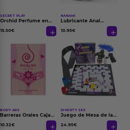
SECRET PLAY
NANAMI
Orchid Perfume en
Lubricante Anal
Aceite con
Relajante Extra
Feromonas 20 ml
Dilatación Base Agua
15.50
€
10.95
€
150 ml
BODY ARS
DIVERTY SEX
Barreras Orales Caja
Juego de Mesa de las
de 3 Ud
Fantasias
10.32
€
24.95
€