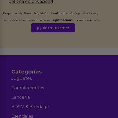
política de privacidad
Responsable:
Ferran Roig Muñoz
Finalidad:
envío de publicaciones y
ofertas así como correos comerciales.
Legitimación:
su consentimiento en
este formulario.
Destinatarios:
Ferran Roig Muñoz. Podrás ejercer tus
Derechos de Acceso, Rectificación, Limitación, Oposición o Supresión de los
datos en el correo hola@erotiks.es. Para más información consulta nuestro
Aviso legal
Política de Privacidad
y nuestra
.
Categorías
Juguetes
Complementos
Lencería
BDSM & Bondage
Esenciales