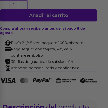
Lubricante
-
+
Base
Añadir al carrito
de
Agua
2
Compra ahora y recíbelo antes del sábado 8 de
agosto
en
1
Envío 24/48h en paquete 100% discreto
500
Pago seguro con tarjeta, PayPal y
ml
contrareembolso
cantidad
30 días de garantía de satisfacción
Atención personalizada y confidencial
Descripción
del producto