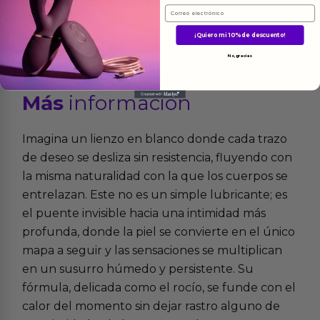
Email
¡Quiero mi 10% de descuento!
No, gracias
Más
informacion
Imagina un lienzo en blanco donde cada trazo
de deseo se desliza sin resistencia, fluyendo con
la misma naturalidad con la que los cuerpos se
entrelazan. Este no es un simple lubricante; es
el puente invisible hacia una intimidad más
profunda, donde la piel se convierte en el único
mapa a seguir y las sensaciones se multiplican
en un susurro húmedo y persistente. Su
fórmula, delicada como el rocío, se funde con el
calor del momento sin dejar rastro alguno de