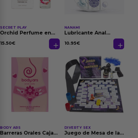
SECRET PLAY
NANAMI
Orchid Perfume en
Lubricante Anal
Aceite con
Relajante Extra
Feromonas 20 ml
Dilatación Base Agua
15.50
€
10.95
€
150 ml
BODY ARS
DIVERTY SEX
Barreras Orales Caja
Juego de Mesa de las
de 3 Ud
Fantasias