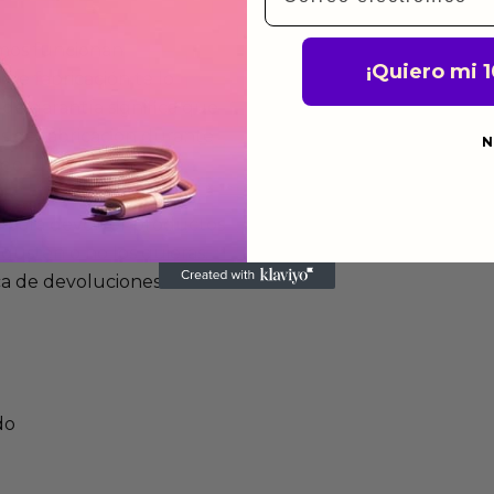
mos funcionan
¡Quiero mi 
de fabricación te lo
de garantía significa que
s de fabricación durante
N
ido.
a para devolver productos
gusten o no los quieras.
ca de devoluciones.
do