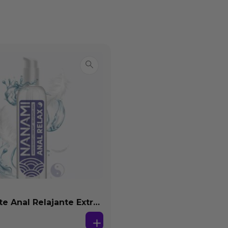
te Anal Relajante Extra
ón Base Agua 150 ml