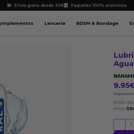
Envío gratis desde 30€
Paquetes 100% anónimos
 Juguetes
Abrir Complementos
Abrir Lencería
Abri
omplementos
Lencería
BDSM & Bondage
E
Lubr
Agua
NANAM
9.95
Impuestos
Envío de
envío
GR
Lubrica
-
Base