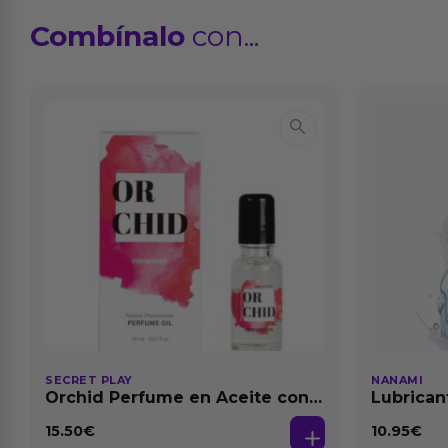
Combínalo
con...
SECRET PLAY
NANAMI
Orchid Perfume en Aceite con
Lubrican
Feromonas 20 ml
Dilataci
15.50
€
10.95
€