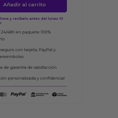
Añadir al carrito
ora y recíbelo antes del lunes 10
o
 24/48h en paquete 100%
d
eto
seguro con tarjeta, PayPal y
rareembolso
as de garantía de satisfacción
ión personalizada y confidencial