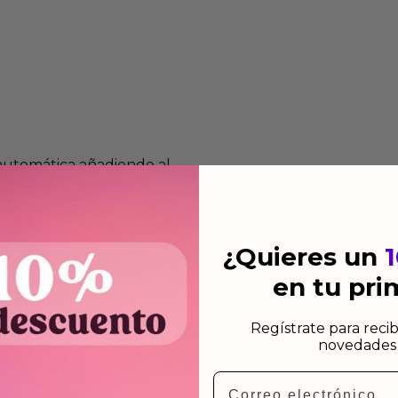
 automática añadiendo al
 dirección de envio. Te
e dependiendo de la agencia
¿Quieres un
en tu pr
 el mismo dia siempre y
n días laborables.
Regístrate para recib
novedades 
Email