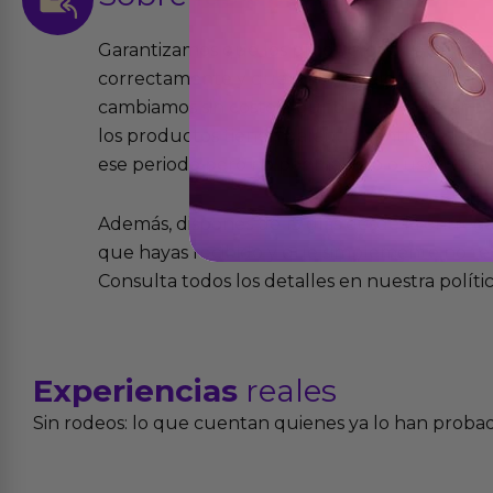
Garantizamos que los productos que vende
correctamente y que si tienen algún defecto 
cambiamos sin costo alguno. La ley de 2 años 
los productos tienen garantía contra defecto
ese periodo pero no por mal uso o uso indeb
Además, dispones de 15 días desde la entreg
que hayas recibido y que simplemente no te 
Consulta todos los detalles en nuestra políti
Experiencias
reales
Sin rodeos: lo que cuentan quienes ya lo han proba