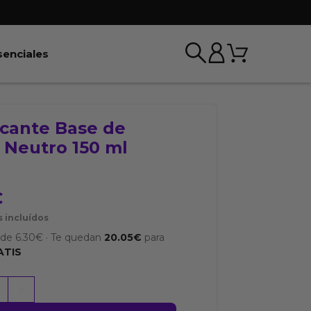
Carrito
r BDSM & Bondage
Abrir Esenciales
senciales
icante Base de
 Neutro 150 ml
I
€
 incluídos
sde
6.30
€
·
Te quedan
20.05
€
para
ATIS
nte
+