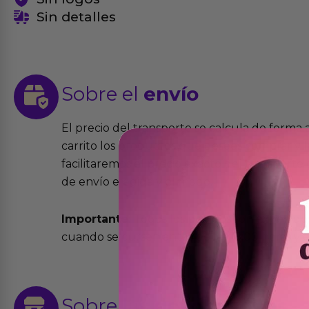
Sin detalles
Sobre el
envío
El precio del transporte se calcula de forma
carrito los productos que desees comprar y la
facilitaremos el precio exacto del transport
de envío elegida y el modo.
Importante:
Todos los pedidos son expedidos
cuando se cursen antes de las 13:00 horas y e
Sobre las
devoluciones