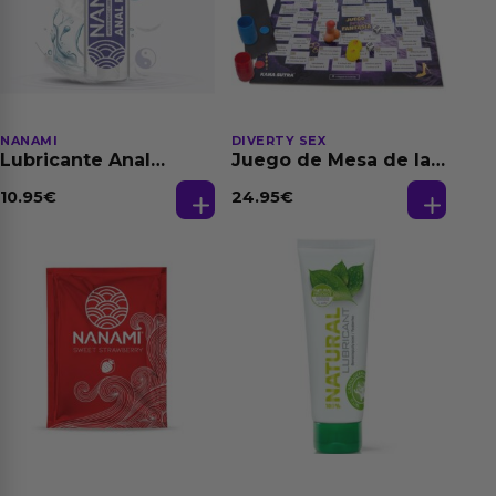
NANAMI
DIVERTY SEX
Lubricante Anal
Juego de Mesa de las
Relajante Extra
Fantasias
Dilatación Base Agua
10.95
€
24.95
€
150 ml