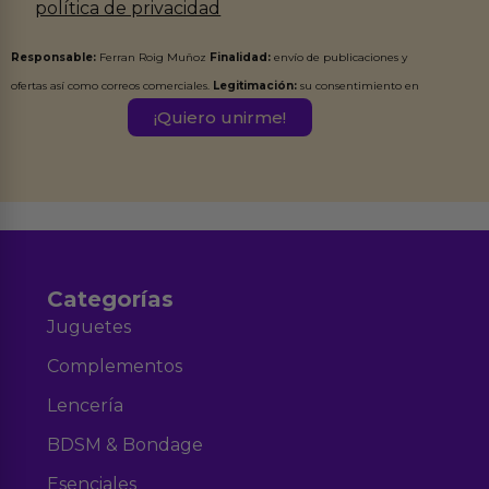
política de privacidad
Responsable:
Ferran Roig Muñoz
Finalidad:
envío de publicaciones y
ofertas así como correos comerciales.
Legitimación:
su consentimiento en
este formulario.
Destinatarios:
Ferran Roig Muñoz. Podrás ejercer tus
Derechos de Acceso, Rectificación, Limitación, Oposición o Supresión de los
datos en el correo hola@erotiks.es. Para más información consulta nuestro
Aviso legal
Política de Privacidad
y nuestra
.
Categorías
Juguetes
Complementos
Lencería
BDSM & Bondage
Esenciales