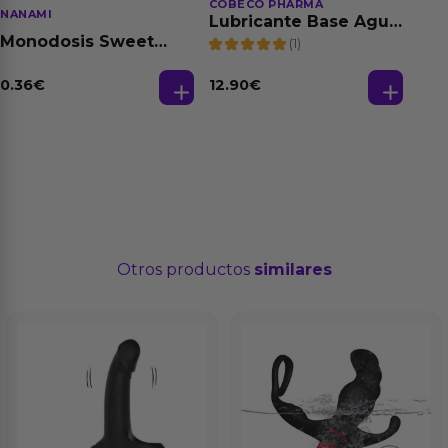
COBECO PHARMA
NANAMI
Lubricante Base Agua
100% Natural 125 ml
Monodosis Sweet
(1)
Strawberry - Fresa
Base Agua 4 ml
0.36
€
12.90
€
Otros productos
similares