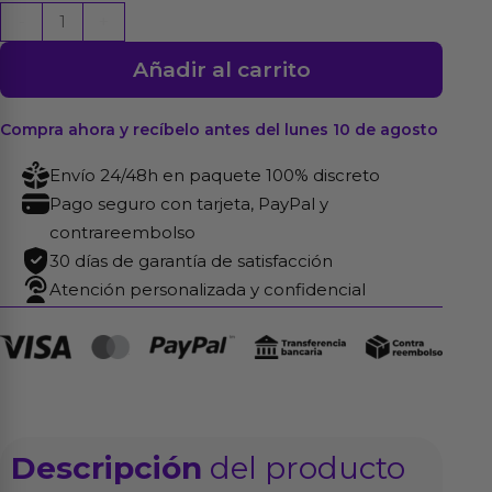
Marbe
-
+
Cadena
Añadir al carrito
Anal
con
Vibración
Compra ahora y recíbelo antes del lunes 10 de agosto
USB
Envío 24/48h en paquete 100% discreto
Silicona
Pago seguro con tarjeta, PayPal y
cantidad
contrareembolso
30 días de garantía de satisfacción
Atención personalizada y confidencial
Descripción
del producto