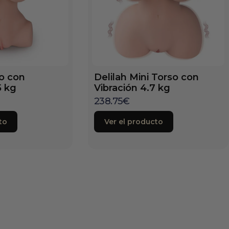
so con
Delilah Mini Torso con
5 kg
Vibración 4.7 kg
238.75
€
to
Ver el producto