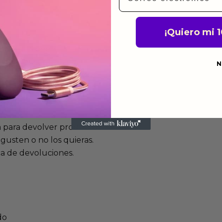
¡Quiero mi 
mos funcionan
de fabricación te lo
N
de garantía significa que
s de fabricación durante
ido.
a para devolver productos
gusten o no los quieras.
ca de devoluciones.
do