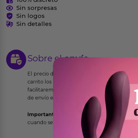
Sin sorpresas
Sin logos
Sin detalles
Sobre el
envío
El precio del transporte se calcula de forma
carrito los productos que desees comprar y la
facilitaremos el precio exacto del transport
de envío elegida y el modo.
Importante:
Todos los pedidos son expedidos
cuando se cursen antes de las 13:00 horas y e