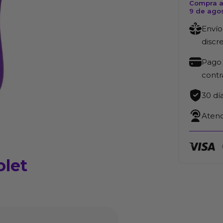
Compra a
9 de ago
Envío
discr
Pago 
cont
30 dí
Atenc
olet