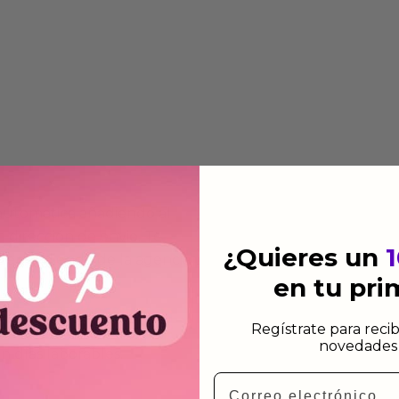
 automática añadiendo al
 dirección de envio. Te
¿Quieres un
e dependiendo de la agencia
en tu pr
Regístrate para recib
 el mismo dia siempre y
novedades 
n días laborables.
Email