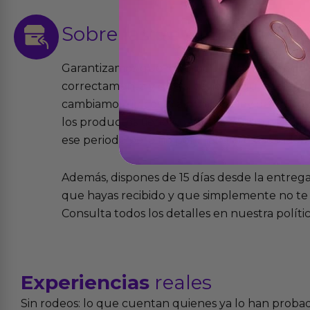
Sobre las
devoluciones
Garantizamos que los productos que vende
correctamente y que si tienen algún defecto 
cambiamos sin costo alguno. La ley de 2 años 
los productos tienen garantía contra defecto
ese periodo pero no por mal uso o uso indeb
Además, dispones de 15 días desde la entreg
que hayas recibido y que simplemente no te 
Consulta todos los detalles en nuestra políti
Experiencias
reales
Sin rodeos: lo que cuentan quienes ya lo han proba