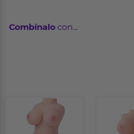
Combínalo
con...