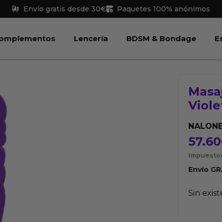
Envío gratis desde 30€
Paquetes 100% anónimos
 Juguetes
Abrir Complementos
Abrir Lencería
Abri
omplementos
Lencería
BDSM & Bondage
E
Masa
Viole
NALON
57.60
Impuestos
Envío
GR
Sin exis