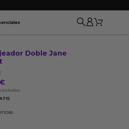
Carrito
r BDSM & Bondage
Abrir Esenciales
senciales
jeador Doble Jane
t
E
€
 incluídos
ATIS
tencias