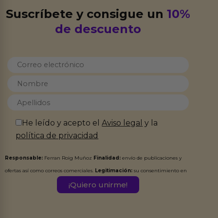
Suscríbete y consigue un
10%
de descuento
He leído y acepto el
Aviso legal
y la
política de privacidad
Responsable:
Ferran Roig Muñoz
Finalidad:
envío de publicaciones y
ofertas así como correos comerciales.
Legitimación:
su consentimiento en
este formulario.
Destinatarios:
Ferran Roig Muñoz. Podrás ejercer tus
Derechos de Acceso, Rectificación, Limitación, Oposición o Supresión de los
datos en el correo hola@erotiks.es. Para más información consulta nuestro