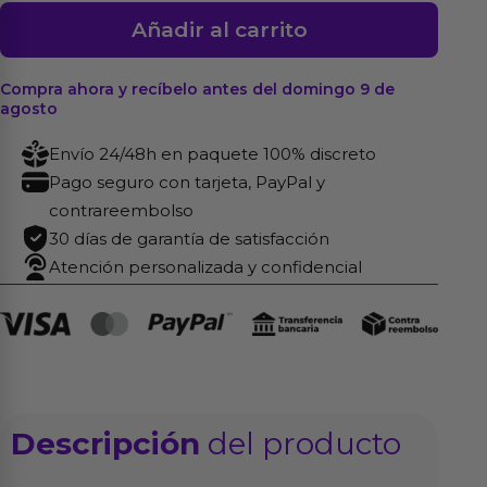
Masajeador
Añadir al carrito
Silicona
USB
Compra ahora y recíbelo antes del domingo 9 de
19.6
agosto
cm
Envío 24/48h en paquete 100% discreto
cantidad
Pago seguro con tarjeta, PayPal y
contrareembolso
30 días de garantía de satisfacción
Atención personalizada y confidencial
Descripción
del producto