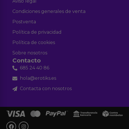
Aviso legal
Condiciones generales de venta
Postventa
Política de privacidad
Política de cookies
Sobre nosotros
Contacto
685 24 40 86
hola@erotiks.es
Contacta con nosotros
F
I
a
n