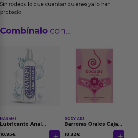
Sin rodeos: lo que cuentan quienes ya lo han
probado
Combínalo
con...
NANAMI
BODY ARS
Lubricante Anal
Barreras Orales Caja
Relajante Extra
de 3 Ud
Dilatación Base Agua
10.95
€
10.32
€