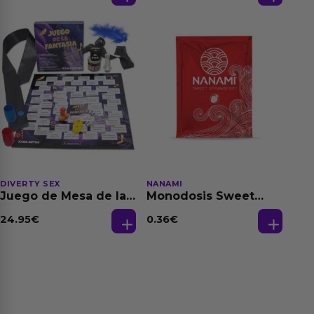
150 ml
DIVERTY SEX
NANAMI
Juego de Mesa de las
Monodosis Sweet
Fantasias
Strawberry - Fresa
Base Agua 4 ml
24.95
€
0.36
€