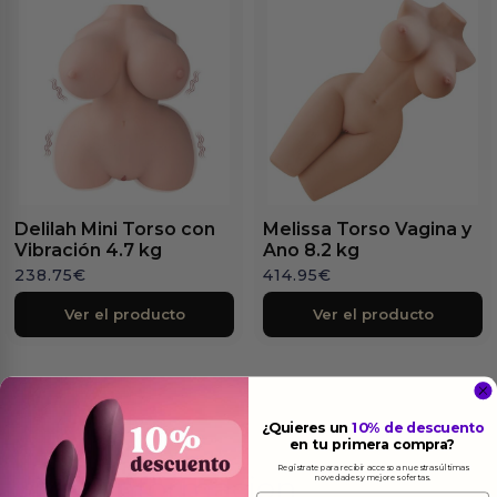
Delilah Mini Torso con
Melissa Torso Vagina y
Vibración 4.7 kg
Ano 8.2 kg
238.75
€
414.95
€
Ver el producto
Ver el producto
¿Quieres un
10% de descuento
en tu primera compra?
Regístrate para recibir acceso a nuestras últimas
Más
informacion
novedades y mejores ofertas.
Email