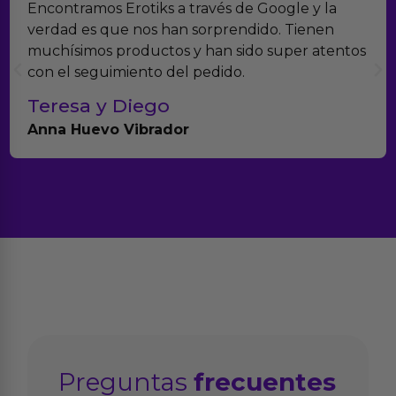
e y la
Suelo comprar en tiendas eróticas onlin
Tienen
Erotiks es una de las que más me gusta
er atentos
tenido nunca ningún problema con los
productos.
Paula A.
Brightpurple Vibrador y Rotador
Preguntas
frecuentes