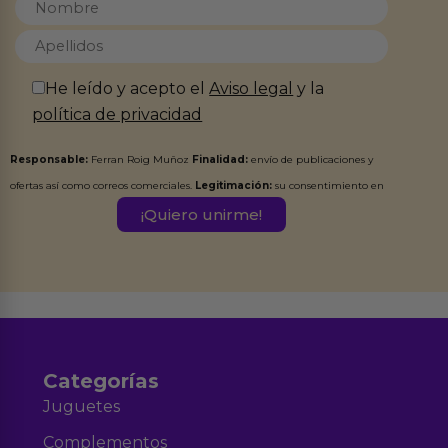
He leído y acepto el
Aviso legal
y la
política de privacidad
Responsable:
Ferran Roig Muñoz
Finalidad:
envío de publicaciones y
ofertas así como correos comerciales.
Legitimación:
su consentimiento en
este formulario.
Destinatarios:
Ferran Roig Muñoz. Podrás ejercer tus
Derechos de Acceso, Rectificación, Limitación, Oposición o Supresión de los
datos en el correo hola@erotiks.es. Para más información consulta nuestro
Aviso legal
Política de Privacidad
y nuestra
.
Categorías
Juguetes
Complementos