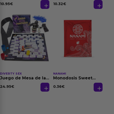
Dilatación Base Agua
10.95
€
10.32
€
150 ml
DIVERTY SEX
NANAMI
Juego de Mesa de las
Monodosis Sweet
Fantasias
Strawberry - Fresa
Base Agua 4 ml
24.95
€
0.36
€