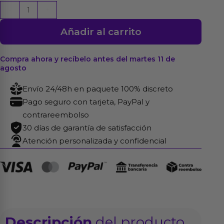
Masturbador
-
+
Original
Añadir al carrito
Vacuum
Cup
Extra
Compra ahora y recíbelo antes del martes 11 de
agosto
Gentle
cantidad
Envío 24/48h en paquete 100% discreto
Pago seguro con tarjeta, PayPal y
contrareembolso
30 días de garantía de satisfacción
Atención personalizada y confidencial
Descripción
del producto