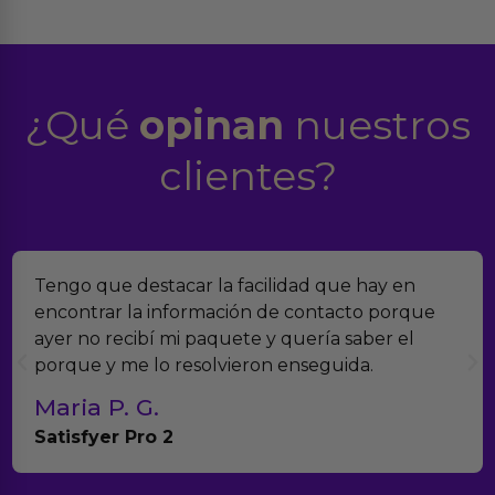
¿Qué
opinan
nuestros
clientes?
estacar la facilidad que hay en
Encontramos E
a información de contacto porque
verdad es qu
bí mi paquete y quería saber el
muchísimos p
 lo resolvieron enseguida.
con el seguim
G.
Teresa y 
ro 2
Anna Huevo 