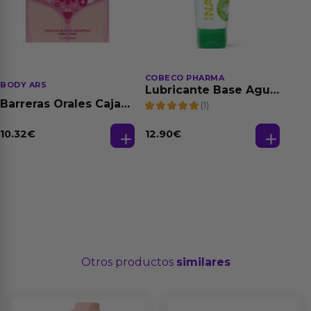
COBECO PHARMA
BODY ARS
Lubricante Base Agua
100% Natural 125 ml
Barreras Orales Caja
(1)
de 3 Ud
10.32
€
12.90
€
Otros productos
similares