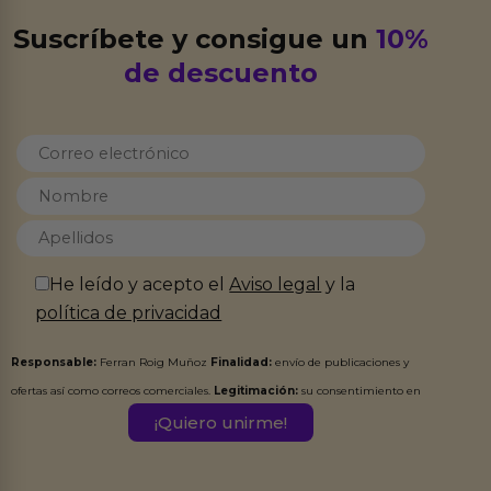
Suscríbete y consigue un
10%
de descuento
He leído y acepto el
Aviso legal
y la
política de privacidad
Responsable:
Ferran Roig Muñoz
Finalidad:
envío de publicaciones y
ofertas así como correos comerciales.
Legitimación:
su consentimiento en
este formulario.
Destinatarios:
Ferran Roig Muñoz. Podrás ejercer tus
Derechos de Acceso, Rectificación, Limitación, Oposición o Supresión de los
datos en el correo hola@erotiks.es. Para más información consulta nuestro