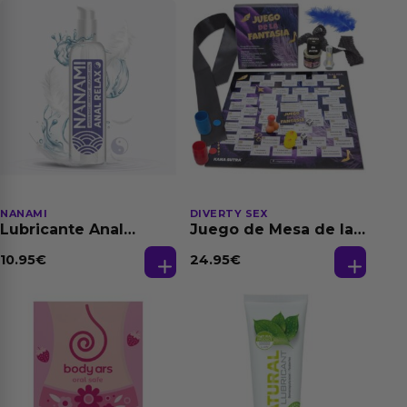
NANAMI
DIVERTY SEX
Lubricante Anal
Juego de Mesa de las
Relajante Extra
Fantasias
Dilatación Base Agua
10.95
€
24.95
€
150 ml