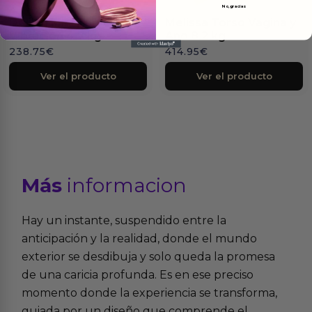
No, gracias
Delilah Mini Torso con
Melissa Torso Vagina y
Vibración 4.7 kg
Ano 8.2 kg
238.75
€
414.95
€
Ver el producto
Ver el producto
Más
informacion
Hay un instante, suspendido entre la
anticipación y la realidad, donde el mundo
exterior se desdibuja y solo queda la promesa
de una caricia profunda. Es en ese preciso
momento donde la experiencia se transforma,
guiada por un diseño que comprende el