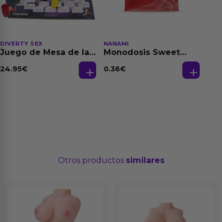
DIVERTY SEX
NANAMI
Juego de Mesa de las
Monodosis Sweet
Fantasias
Strawberry - Fresa
Base Agua 4 ml
24.95
€
0.36
€
Otros productos
similares