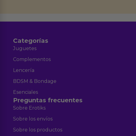
datos en el correo hola@erotiks.es. Para más información consulta nuestro
Aviso legal
Política de Privacidad
y nuestra
.
Categorías
Juguetes
Complementos
Lencería
BDSM & Bondage
Esenciales
Preguntas frecuentes
Sobre Erotiks
Sobre los envíos
Sobre los productos