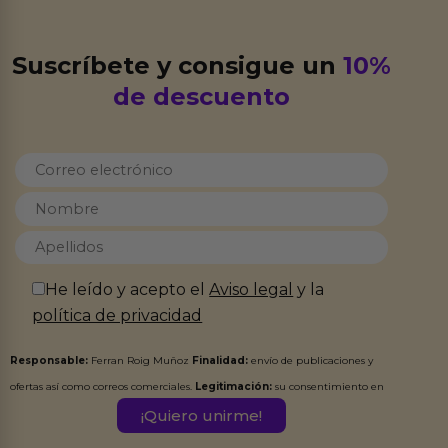
Suscríbete y consigue un
10%
de descuento
He leído y acepto el
Aviso legal
y la
política de privacidad
Responsable:
Ferran Roig Muñoz
Finalidad:
envío de publicaciones y
ofertas así como correos comerciales.
Legitimación:
su consentimiento en
este formulario.
Destinatarios:
Ferran Roig Muñoz. Podrás ejercer tus
Derechos de Acceso, Rectificación, Limitación, Oposición o Supresión de los