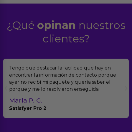
¿Qué
opinan
nuestros
clientes?
estacar la facilidad que hay en
Encontramos E
a información de contacto porque
verdad es qu
bí mi paquete y quería saber el
muchísimos p
 lo resolvieron enseguida.
con el seguim
G.
Teresa y 
ro 2
Anna Huevo 