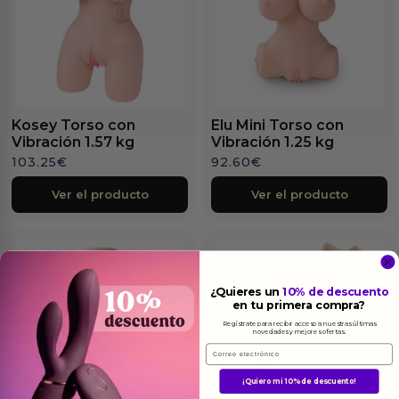
Kosey Torso con
Elu Mini Torso con
Vibración 1.57 kg
Vibración 1.25 kg
103.25
€
92.60
€
Ver el producto
Ver el producto
¿Quieres un
10% de descuento
en tu primera compra?
Regístrate para recibir acceso a nuestras últimas
novedades y mejores ofertas.
Email
¡Quiero mi 10% de descuento!