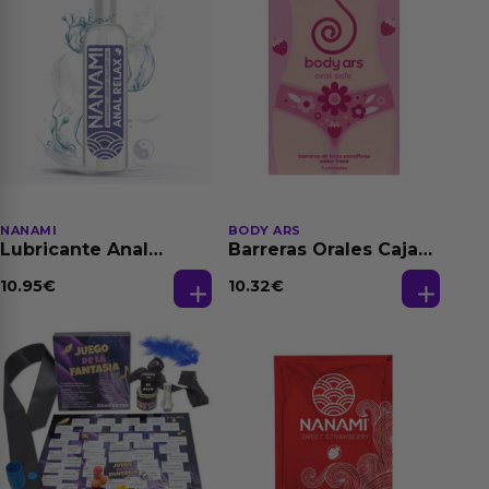
NANAMI
BODY ARS
Lubricante Anal
Barreras Orales Caja
Relajante Extra
de 3 Ud
Dilatación Base Agua
10.95
€
10.32
€
150 ml