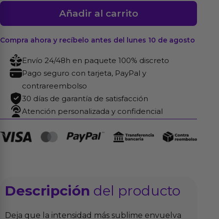
Masturbador
Añadir al carrito
Original
Vacuum
Compra ahora y recíbelo antes del lunes 10 de agosto
Cup
Extra
Envío 24/48h en paquete 100% discreto
Strong
Pago seguro con tarjeta, PayPal y
cantidad
contrareembolso
30 días de garantía de satisfacción
Atención personalizada y confidencial
Descripción
del producto
Deja que la intensidad más sublime envuelva