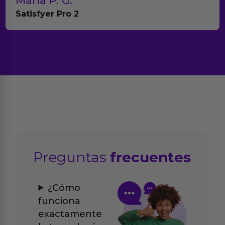
ia P. G.
Tere
sfyer Pro 2
Anna
Preguntas
frecuentes
¿Cómo
funciona
exactamente