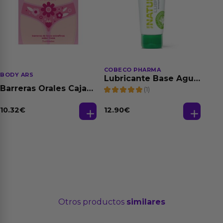
COBECO PHARMA
BODY ARS
Lubricante Base Agua
100% Natural 125 ml
Barreras Orales Caja
(1)
de 3 Ud
10.32
€
12.90
€
Otros productos
similares