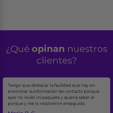
¿Qué
opinan
nuestros
clientes?
o que destacar la facilidad que hay en
Encon
ntrar la información de contacto porque
verda
 no recibí mi paquete y quería saber el
muchí
ue y me lo resolvieron enseguida.
con e