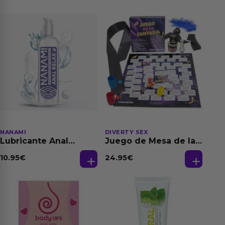
NANAMI
DIVERTY SEX
Lubricante Anal
Juego de Mesa de las
Relajante Extra
Fantasias
Dilatación Base Agua
10.95
€
24.95
€
150 ml