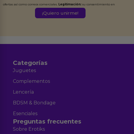
ofertas así como correos comerciales.
Legitimación:
su consentimiento en
este formulario.
Destinatarios:
Ferran Roig Muñoz. Podrás ejercer tus
Derechos de Acceso, Rectificación, Limitación, Oposición o Supresión de los
datos en el correo hola@erotiks.es. Para más información consulta nuestro
Aviso legal
Política de Privacidad
y nuestra
.
Categorías
Juguetes
Complementos
Lencería
BDSM & Bondage
Esenciales
Preguntas frecuentes
Sobre Erotiks