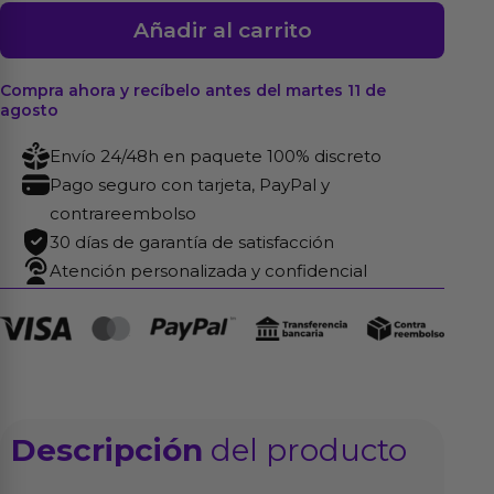
Masturbador
Añadir al carrito
Suck-
N-
Compra ahora y recíbelo antes del martes 11 de
Pump
agosto
Stoker
Envío 24/48h en paquete 100% discreto
cantidad
Pago seguro con tarjeta, PayPal y
contrareembolso
30 días de garantía de satisfacción
Atención personalizada y confidencial
Descripción
del producto