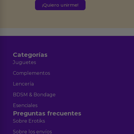
este formulario.
Destinatarios:
Ferran Roig Muñoz. Podrás ejercer tus
Derechos de Acceso, Rectificación, Limitación, Oposición o Supresión de los
datos en el correo hola@erotiks.es. Para más información consulta nuestro
Aviso legal
Política de Privacidad
y nuestra
.
Categorías
Juguetes
Complementos
Lencería
BDSM & Bondage
Esenciales
Preguntas frecuentes
Sobre Erotiks
Sobre los envíos