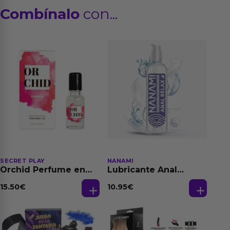
Combínalo
con...
SECRET PLAY
NANAMI
Orchid Perfume en
Lubricante Anal
Aceite con
Relajante Extra
Feromonas 20 ml
Dilatación Base Agua
15.50
€
10.95
€
150 ml