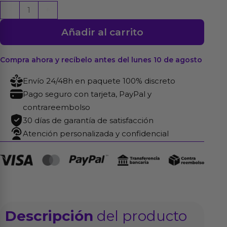
Mazo
-
+
de
Añadir al carrito
400
Sticks
Incienso
Compra ahora y recíbelo antes del lunes 10 de agosto
Aroma
Envío 24/48h en paquete 100% discreto
a
Pago seguro con tarjeta, PayPal y
Coco
contrareembolso
cantidad
30 días de garantía de satisfacción
Atención personalizada y confidencial
Descripción
del producto