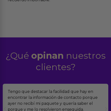
¿Qué
opinan
nuestros
clientes?
o que destacar la facilidad que hay en
Encon
ntrar la información de contacto porque
verda
 no recibí mi paquete y quería saber el
muchí
ue y me lo resolvieron enseguida.
con e