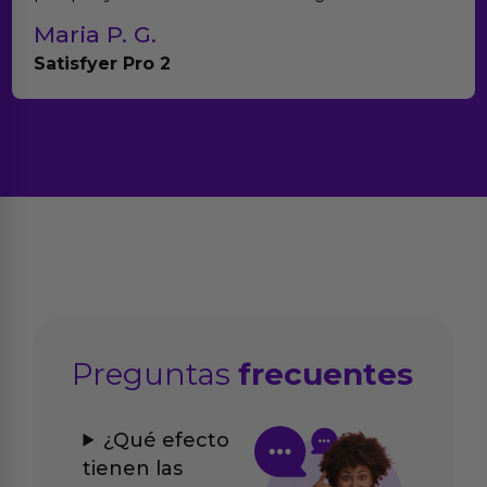
ia P. G.
Tere
sfyer Pro 2
Anna
Preguntas
frecuentes
¿Qué efecto
tienen las