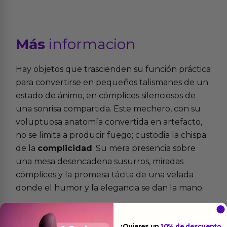
Más
informacion
Hay objetos que trascienden su función práctica
para convertirse en pequeños talismanes de un
estado de ánimo, en cómplices silenciosos de
una sonrisa compartida. Este mechero, con su
voluptuosa anatomía convertida en artefacto,
no se limita a producir fuego; custodia la chispa
de la
complicidad
. Su mera presencia sobre
una mesa desencadena susurros, miradas
cómplices y la promesa tácita de una velada
donde el humor y la elegancia se dan la mano.
Un guiño escultural para celebrar
¿Quieres un
10% de descuento