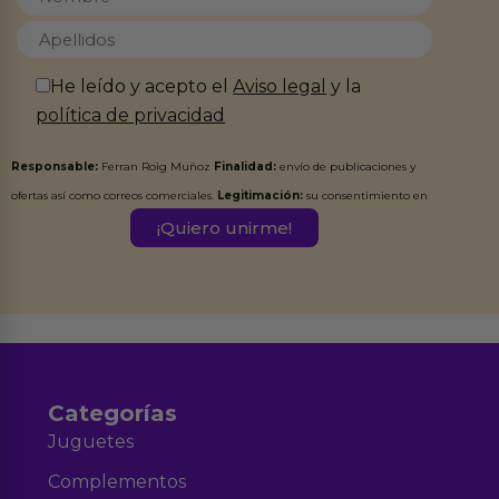
He leído y acepto el
Aviso legal
y la
política de privacidad
Responsable:
Ferran Roig Muñoz
Finalidad:
envío de publicaciones y
ofertas así como correos comerciales.
Legitimación:
su consentimiento en
este formulario.
Destinatarios:
Ferran Roig Muñoz. Podrás ejercer tus
Derechos de Acceso, Rectificación, Limitación, Oposición o Supresión de los
datos en el correo hola@erotiks.es. Para más información consulta nuestro
Aviso legal
Política de Privacidad
y nuestra
.
Categorías
Juguetes
Complementos