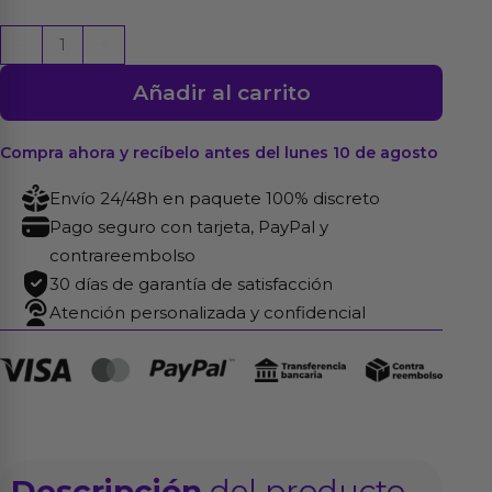
Mechero
-
+
Foram
Añadir al carrito
de
Cuerpo
de
Compra ahora y recíbelo antes del lunes 10 de agosto
Mujer
Envío 24/48h en paquete 100% discreto
cantidad
Pago seguro con tarjeta, PayPal y
contrareembolso
30 días de garantía de satisfacción
Atención personalizada y confidencial
Descripción
del producto