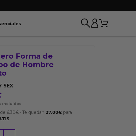
Carrito
r BDSM & Bondage
Abrir Esenciales
senciales
ero Forma de
po de Hombre
to
Y SEX
€
 incluídos
sde
6.30
€
·
Te quedan
27.00
€
para
ATIS
o
+