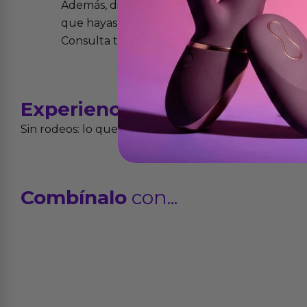
Además, dispones de 15 días desde la entreg
que hayas recibido y que simplemente no te 
Consulta todos los detalles en nuestra políti
Experiencias
reales
Sin rodeos: lo que cuentan quienes ya lo han proba
Combínalo
con...