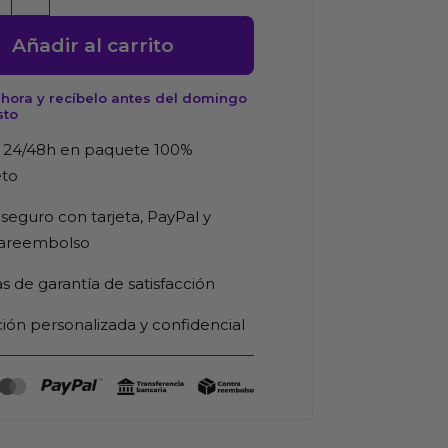
Añadir al carrito
hora y recíbelo antes del domingo
sto
 24/48h en paquete 100%
d
eto
seguro con tarjeta, PayPal y
rareembolso
as de garantía de satisfacción
ión personalizada y confidencial