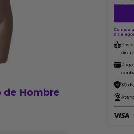
Forma
de
Cuerpo
de
Compra a
9 de ago
Hombre
Mulato
Envío
cantida
discr
Pago 
cont
30 dí
o de Hombre
Atenc