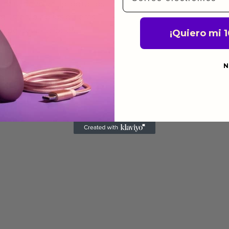
a para devolver productos
gusten o no los quieras.
ca de devoluciones.
¡Quiero mi 
N
do