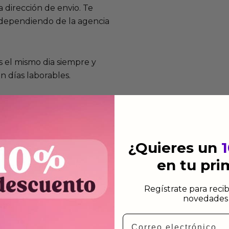
 dirección de envio. Te
e dependiendo de la agencia
 el mismo dia siempre y
n días laborables.
¿Quieres un
mos funcionan
en tu pr
de fabricación te lo
de garantía significa que
Regístrate para recib
s de fabricación durante
novedades 
ido.
Email