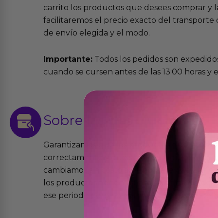
carrito los productos que desees comprar y la
facilitaremos el precio exacto del transport
de envío elegida y el modo.
Importante:
Todos los pedidos son expedidos
cuando se cursen antes de las 13:00 horas y e
Sobre las
devoluciones
Garantizamos que los productos que vende
correctamente y que si tienen algún defecto 
cambiamos sin costo alguno. La ley de 2 años 
los productos tienen garantía contra defecto
ese periodo pero no por mal uso o uso indeb