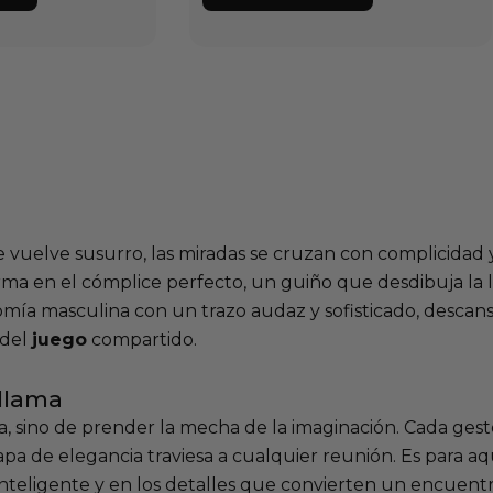
vuelve susurro, las miradas se cruzan con complicidad 
rma en el cómplice perfecto, un guiño que desdibuja la lí
omía masculina con un trazo audaz y sofisticado, desca
 del
juego
compartido.
llama
, sino de prender la mecha de la imaginación. Cada gest
apa de elegancia traviesa a cualquier reunión. Es para 
inteligente y en los detalles que convierten un encuent