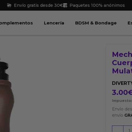
Envío gratis desde 30€
Paquetes 100% anónimos
 Juguetes
Abrir Complementos
Abrir Lencería
Abri
omplementos
Lencería
BDSM & Bondage
E
Mech
Cuer
Mula
DIVERT
3.00
Impuestos
Envío de
envío
GR
Mecher
-