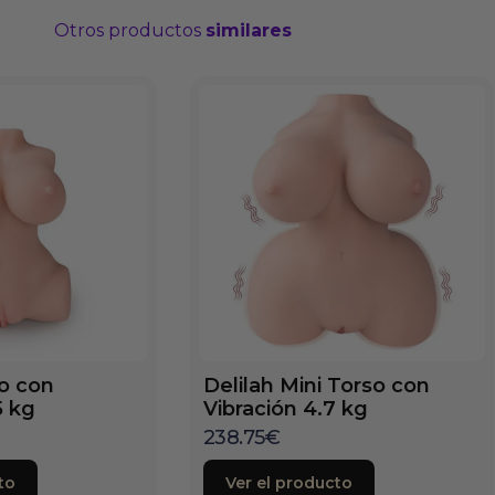
Otros productos
similares
so con
Delilah Mini Torso con
5 kg
Vibración 4.7 kg
238.75
€
to
Ver el producto