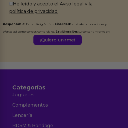
He leído y acepto el
Aviso legal
y la
política de privacidad
Responsable:
Ferran Roig Muñoz
Finalidad:
envío de publicaciones y
ofertas así como correos comerciales.
Legitimación:
su consentimiento en
este formulario.
Destinatarios:
Ferran Roig Muñoz. Podrás ejercer tus
Derechos de Acceso, Rectificación, Limitación, Oposición o Supresión de los
datos en el correo hola@erotiks.es. Para más información consulta nuestro
Aviso legal
Política de Privacidad
y nuestra
.
Categorías
Juguetes
Complementos
Lencería
BDSM & Bondage