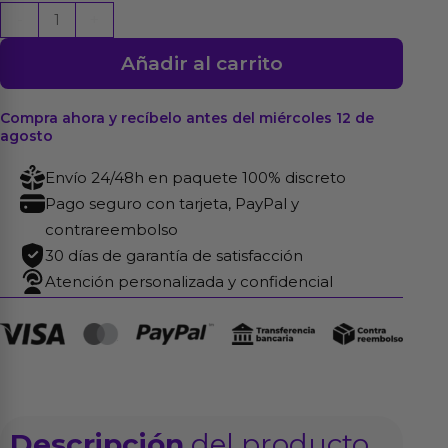
Mila
-
+
Vagina
Añadir al carrito
y
Ano
Súper
Compra ahora y recíbelo antes del miércoles 12 de
agosto
Realista
765
Envío 24/48h en paquete 100% discreto
gr
Pago seguro con tarjeta, PayPal y
cantidad
contrareembolso
30 días de garantía de satisfacción
Atención personalizada y confidencial
Descripción
del producto