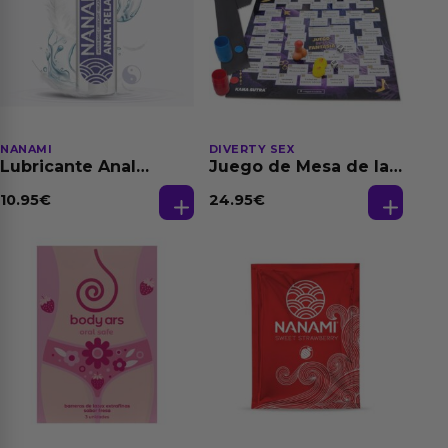
NANAMI
DIVERTY SEX
Lubricante Anal
Juego de Mesa de las
Relajante Extra
Fantasias
Dilatación Base Agua
10.95
€
24.95
€
150 ml