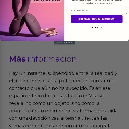
Regístrate para recibir acceso a nuestras últimas
238.75
€
414.95
€
novedades y mejores ofertas.
Email
Ver el producto
Ver el producto
¡Quiero mi 10% de descuento!
No, gracias
Más
informacion
Hay un instante, suspendido entre la realidad y
el deseo, en el que la piel parece recordar un
contacto que aún no ha sucedido. Es en ese
espacio íntimo donde la silueta de Mila se
revela, no como un objeto, sino como la
promesa de un encuentro. Su forma, esculpida
con una devoción casi artesanal, invita a las
yemas de los dedos a recorrer una topografía