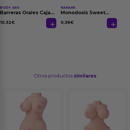
BODY ARS
NANAMI
Barreras Orales Caja
Monodosis Sweet
de 3 Ud
Strawberry - Fresa
Base Agua 4 ml
10.32
€
0.36
€
Otros productos
similares