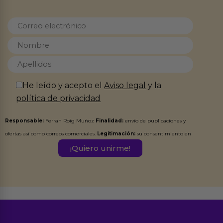
He leído y acepto el
Aviso legal
y la
política de privacidad
Responsable:
Ferran Roig Muñoz
Finalidad:
envío de publicaciones y
ofertas así como correos comerciales.
Legitimación:
su consentimiento en
este formulario.
Destinatarios:
Ferran Roig Muñoz. Podrás ejercer tus
Derechos de Acceso, Rectificación, Limitación, Oposición o Supresión de los
datos en el correo hola@erotiks.es. Para más información consulta nuestro
Aviso legal
Política de Privacidad
y nuestra
.