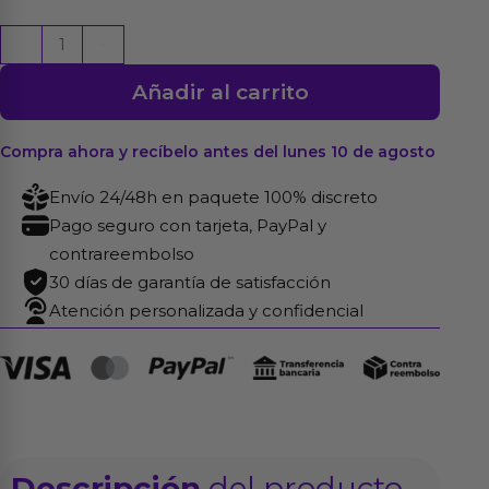
Mini
-
+
Masturbador
Añadir al carrito
Transparente
cantidad
Compra ahora y recíbelo antes del lunes 10 de agosto
Envío 24/48h en paquete 100% discreto
Pago seguro con tarjeta, PayPal y
contrareembolso
30 días de garantía de satisfacción
Atención personalizada y confidencial
Descripción
del producto