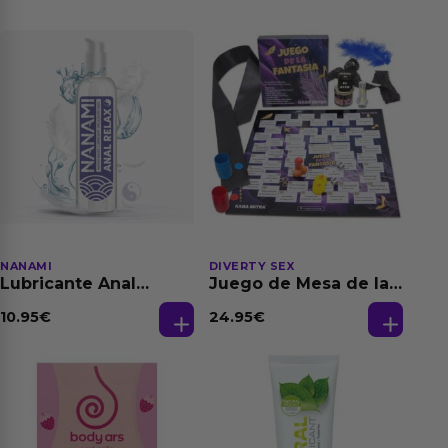
NANAMI
DIVERTY SEX
Lubricante Anal
Juego de Mesa de las
Relajante Extra
Fantasias
Dilatación Base Agua
10.95
€
24.95
€
150 ml