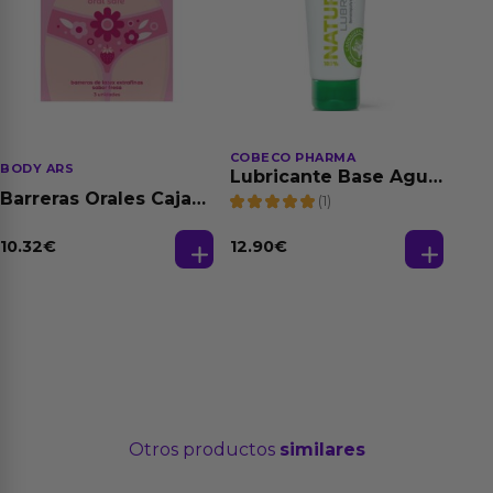
COBECO PHARMA
BODY ARS
Lubricante Base Agua
100% Natural 125 ml
Barreras Orales Caja
(1)
de 3 Ud
10.32
€
12.90
€
Otros productos
similares