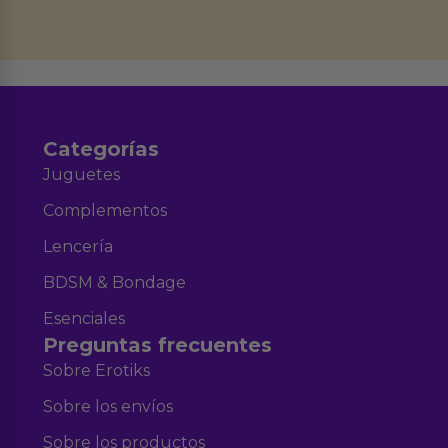
Derechos de Acceso, Rectificación, Limitación, Oposición o Supresión de los
datos en el correo hola@erotiks.es. Para más información consulta nuestro
Aviso legal
Política de Privacidad
y nuestra
.
Categorías
Juguetes
Complementos
Lencería
BDSM & Bondage
Esenciales
Preguntas frecuentes
Sobre Erotiks
Sobre los envíos
Sobre los productos