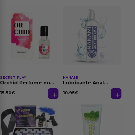
SECRET PLAY
NANAMI
Orchid Perfume en
Lubricante Anal
Aceite con
Relajante Extra
Feromonas 20 ml
Dilatación Base Agua
15.50
€
10.95
€
150 ml