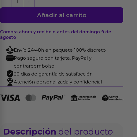
-
+
Vestido
Añadir al carrito
Earth-
Shaker
Rojo
Compra ahora y recíbelo antes del domingo 9 de
agosto
cantidad
Envío 24/48h en paquete 100% discreto
Pago seguro con tarjeta, PayPal y
contrareembolso
30 días de garantía de satisfacción
Atención personalizada y confidencial
Descripción
del producto