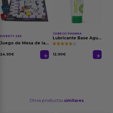
COBECO PHARMA
DIVERTY SEX
Lubricante Base Agua
100% Natural 125 ml
Juego de Mesa de las
(1)
Fantasias
24.95
€
12.90
€
Otros productos
similares