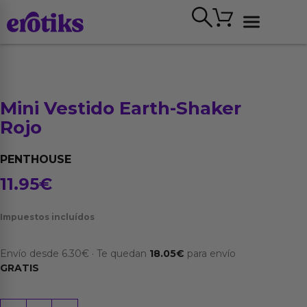
Ir
Carrito
al
contenido
Ver todo
Mini Vestido Earth-Shaker
Rojo
PENTHOUSE
11.95
€
Impuestos incluídos
Envío desde
6.30
€
·
Te quedan
18.05
€
para envío
GRATIS
Mini