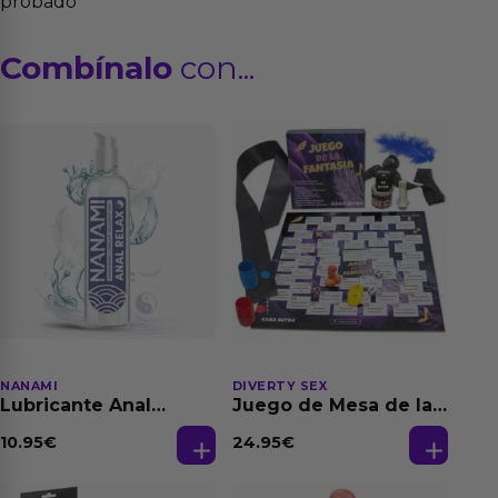
probado
Combínalo
con...
NANAMI
DIVERTY SEX
Lubricante Anal
Juego de Mesa de las
Relajante Extra
Fantasias
Dilatación Base Agua
10.95
€
24.95
€
150 ml