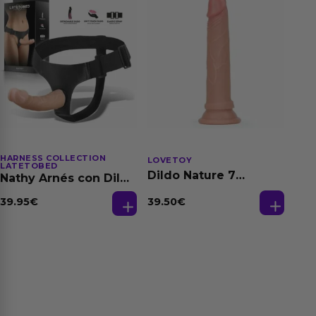
HARNESS COLLECTION
LOVETOY
LATETOBED
Dildo Nature 7
Nathy Arnés con Dildo
Silicona Líquida
Desmontable
Natural
39.50
€
39.95
€