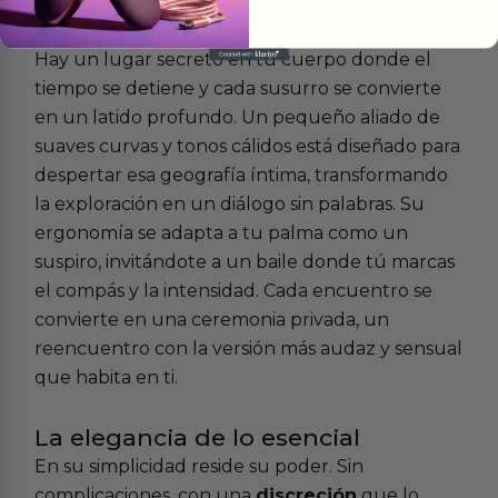
Más
informacion
Hay un lugar secreto en tu cuerpo donde el
tiempo se detiene y cada susurro se convierte
en un latido profundo. Un pequeño aliado de
suaves curvas y tonos cálidos está diseñado para
despertar esa geografía íntima, transformando
la exploración en un diálogo sin palabras. Su
ergonomía se adapta a tu palma como un
suspiro, invitándote a un baile donde tú marcas
el compás y la intensidad. Cada encuentro se
convierte en una ceremonia privada, un
reencuentro con la versión más audaz y sensual
que habita en ti.
La elegancia de lo esencial
En su simplicidad reside su poder. Sin
complicaciones, con una
discreción
que lo