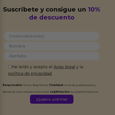
Suscríbete y consigue un
10%
de descuento
He leído y acepto el
Aviso legal
y la
política de privacidad
Responsable:
Ferran Roig Muñoz
Finalidad:
envío de publicaciones y
ofertas así como correos comerciales.
Legitimación:
su consentimiento en
este formulario.
Destinatarios:
Ferran Roig Muñoz. Podrás ejercer tus
Derechos de Acceso, Rectificación, Limitación, Oposición o Supresión de los
datos en el correo hola@erotiks.es. Para más información consulta nuestro