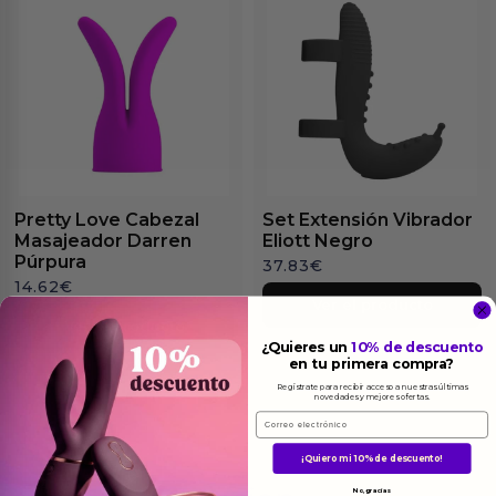
Pretty Love Cabezal
Set Extensión Vibrador
Masajeador Darren
Eliott Negro
Púrpura
37.83
€
14.62
€
Ver el producto
Ver el producto
¿Quieres un
10% de descuento
en tu primera compra?
Regístrate para recibir acceso a nuestras últimas
novedades y mejores ofertas.
Email
¡Quiero mi 10% de descuento!
No, gracias