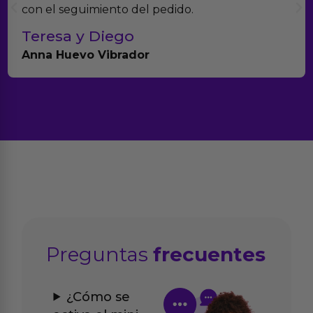
del pedido.
productos.
Paula A.
dor
Brightpurple Vibrad
Preguntas
frecuentes
¿Cómo se