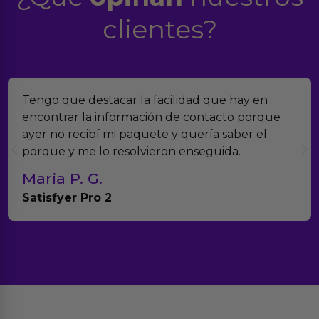
clientes?
engo que destacar la facilidad que hay en
En
ncontrar la información de contacto porque
ve
yer no recibí mi paquete y quería saber el
mu
orque y me lo resolvieron enseguida.
co
Maria P. G.
T
atisfyer Pro 2
An