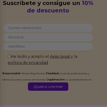
Suscríbete y consigue un
10%
de descuento
He leído y acepto el
Aviso legal
y la
política de privacidad
Responsable:
Ferran Roig Muñoz
Finalidad:
envío de publicaciones y
ofertas así como correos comerciales.
Legitimación:
su consentimiento en
este formulario.
Destinatarios:
Ferran Roig Muñoz. Podrás ejercer tus
Derechos de Acceso, Rectificación, Limitación, Oposición o Supresión de los
datos en el correo hola@erotiks.es. Para más información consulta nuestro
Aviso legal
Política de Privacidad
y nuestra
.