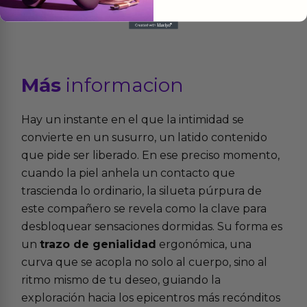
Más
informacion
Hay un instante en el que la intimidad se
convierte en un susurro, un latido contenido
que pide ser liberado. En ese preciso momento,
cuando la piel anhela un contacto que
trascienda lo ordinario, la silueta púrpura de
este compañero se revela como la clave para
desbloquear sensaciones dormidas. Su forma es
un
trazo de genialidad
ergonómica, una
curva que se acopla no solo al cuerpo, sino al
ritmo mismo de tu deseo, guiando la
exploración hacia los epicentros más recónditos