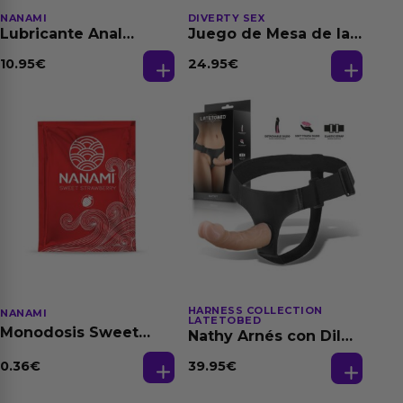
NANAMI
DIVERTY SEX
Lubricante Anal
Juego de Mesa de las
Relajante Extra
Fantasias
Dilatación Base Agua
10.95
€
24.95
€
150 ml
HARNESS COLLECTION
NANAMI
LATETOBED
Monodosis Sweet
Nathy Arnés con Dildo
Strawberry - Fresa
Desmontable
Base Agua 4 ml
0.36
€
39.95
€