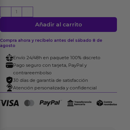
Morton
-
+
Estimulador
Añadir al carrito
Easy
Quick
Púrpura
Compra ahora y recíbelo antes del sábado 8 de
agosto
cantidad
Envío 24/48h en paquete 100% discreto
Pago seguro con tarjeta, PayPal y
contrareembolso
30 días de garantía de satisfacción
Atención personalizada y confidencial