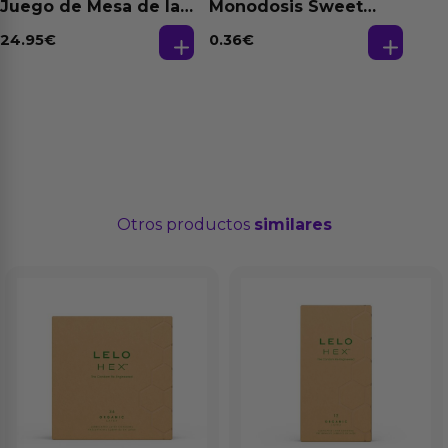
Juego de Mesa de las
Monodosis Sweet
Fantasias
Strawberry - Fresa
Base Agua 4 ml
24.95
€
0.36
€
Otros productos
similares