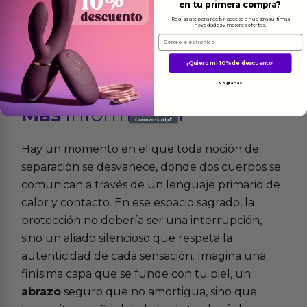
en tu primera compra?
Ver el producto
Ver el producto
Regístrate para recibir acceso a nuestras últimas
novedades y mejores ofertas.
Email
¡Quiero mi 10% de descuento!
No, gracias
Más
informacion
Hay un momento en el que toda noción de
separación se desvanece, donde dos cuerpos se
comunican a través de un lenguaje primario de
calor y contacto. En ese espacio sagrado, la
protección no debería ser una interrupción,
sino un aliado silencioso que respeta la
autenticidad de cada sensación. Imagina una
finísima capa que se funde con tu piel, un
abrazo
seguro que no amortigua, sino que