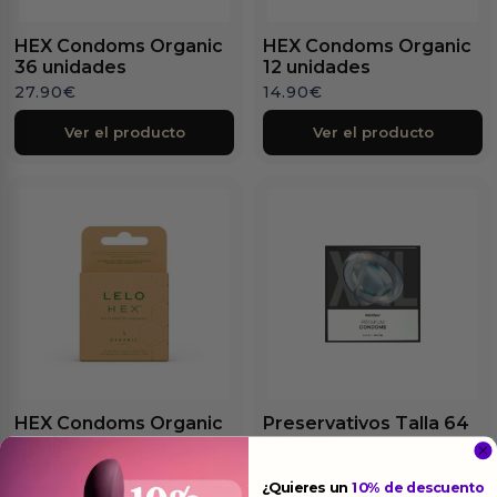
HEX Condoms Organic
HEX Condoms Organic
36 unidades
12 unidades
27.90
€
14.90
€
Ver el producto
Ver el producto
HEX Condoms Organic
Preservativos Talla 64
3 unidades
100 uds
6.90
€
19.95
€
¿Quieres un
10% de descuento