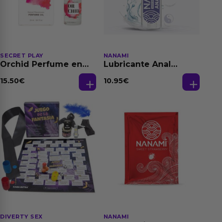
SECRET PLAY
NANAMI
Orchid Perfume en
Lubricante Anal
Aceite con
Relajante Extra
Feromonas 20 ml
Dilatación Base Agua
15.50
€
10.95
€
150 ml
DIVERTY SEX
NANAMI