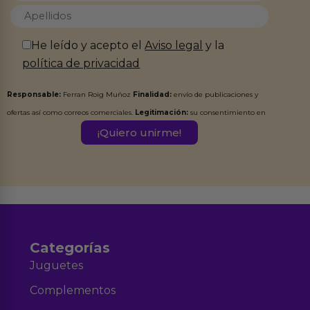
He leído y acepto el
Aviso legal
y la
política de privacidad
Responsable:
Ferran Roig Muñoz
Finalidad:
envío de publicaciones y
ofertas así como correos comerciales.
Legitimación:
su consentimiento en
este formulario.
Destinatarios:
Ferran Roig Muñoz. Podrás ejercer tus
Derechos de Acceso, Rectificación, Limitación, Oposición o Supresión de los
datos en el correo hola@erotiks.es. Para más información consulta nuestro
Aviso legal
Política de Privacidad
y nuestra
.
Categorías
Juguetes
Complementos