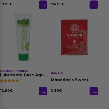
Dilatación Base Agua
10.95
€
24.95
€
150 ml
COBECO PHARMA
NANAMI
Lubricante Base Agua
100% Natural 125 ml
Monodosis Sweet
(1)
Strawberry - Fresa
Base Agua 4 ml
12.90
€
0.36
€