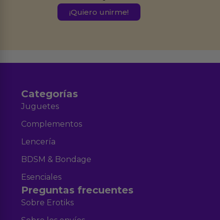
este formulario.
Destinatarios:
Ferran Roig Muñoz. Podrás ejercer tus
Derechos de Acceso, Rectificación, Limitación, Oposición o Supresión de los
datos en el correo hola@erotiks.es. Para más información consulta nuestro
Aviso legal
Política de Privacidad
y nuestra
.
Categorías
Juguetes
Complementos
Lencería
BDSM & Bondage
Esenciales
Preguntas frecuentes
Sobre Erotiks