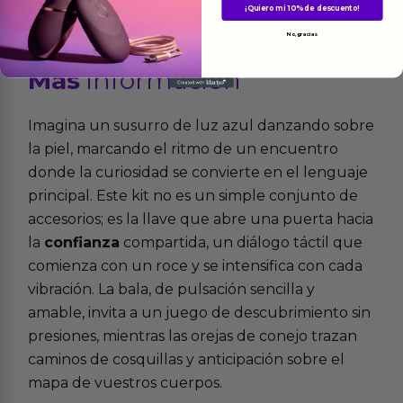
¡Quiero mi 10% de descuento!
No, gracias
Más
informacion
Imagina un susurro de luz azul danzando sobre
la piel, marcando el ritmo de un encuentro
donde la curiosidad se convierte en el lenguaje
principal. Este kit no es un simple conjunto de
accesorios; es la llave que abre una puerta hacia
la
confianza
compartida, un diálogo táctil que
comienza con un roce y se intensifica con cada
vibración. La bala, de pulsación sencilla y
amable, invita a un juego de descubrimiento sin
presiones, mientras las orejas de conejo trazan
caminos de cosquillas y anticipación sobre el
mapa de vuestros cuerpos.