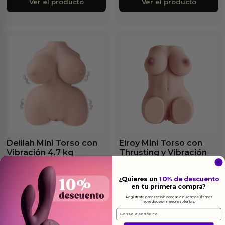
Ver el producto
Ver el producto
Delilah Mini Torso con
Elroy Mini Torso con
Vibración 4.7 kg
Thrusting y Vibración
1.63 kg
238.75
€
101.25
€
¿Quieres un
10% de descuento
Ver el producto
en tu primera compra?
Ver el producto
Regístrate para recibir acceso a nuestras últimas
novedades y mejores ofertas.
Email