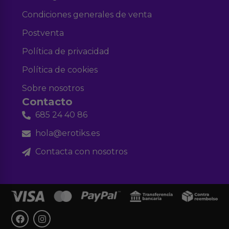
Condiciones generales de venta
Postventa
Política de privacidad
Política de cookies
Sobre nosotros
Contacto
685 24 40 86
hola@erotiks.es
Contacta con nosotros
F
I
a
n