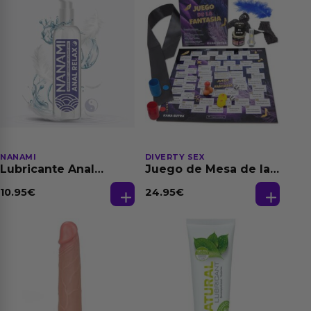
NANAMI
DIVERTY SEX
Lubricante Anal
Juego de Mesa de las
Relajante Extra
Fantasias
Dilatación Base Agua
10.95
€
24.95
€
150 ml