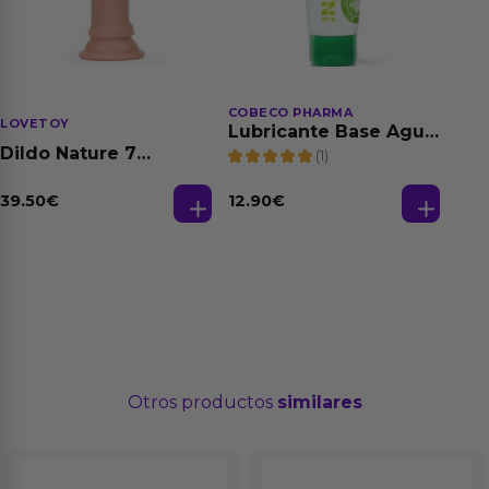
COBECO PHARMA
LOVETOY
Lubricante Base Agua
100% Natural 125 ml
Dildo Nature 7
(1)
Silicona Líquida
Natural
39.50
€
12.90
€
Otros productos
similares