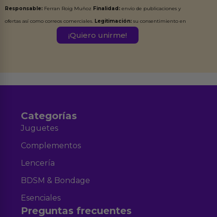
Responsable:
Ferran Roig Muñoz
Finalidad:
envío de publicaciones y
ofertas así como correos comerciales.
Legitimación:
su consentimiento en
este formulario.
Destinatarios:
Ferran Roig Muñoz. Podrás ejercer tus
Derechos de Acceso, Rectificación, Limitación, Oposición o Supresión de los
datos en el correo hola@erotiks.es. Para más información consulta nuestro
Aviso legal
Política de Privacidad
y nuestra
.
Categorías
Juguetes
Complementos
Lencería
BDSM & Bondage
Esenciales
Preguntas frecuentes