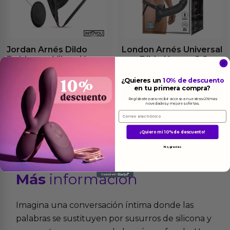
Jordan Arnés Dildo
London Arnés Universal
Doble con Vibración y
con Dildo Hueco 6.6
Control Remoto
26.81
€
70.50
€
¿Quieres un
10% de descuento
en tu primera compra?
Ver el producto
Ver el producto
Regístrate para recibir acceso a nuestras últimas
novedades y mejores ofertas.
Email
¡Quiero mi 10% de descuento!
No, gracias
Más
informacion
Imagina una conversación íntima donde las
palabras se sustituyen por susurros de silicona y