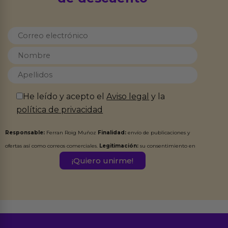
He leído y acepto el
Aviso legal
y la
política de privacidad
Responsable:
Ferran Roig Muñoz
Finalidad:
envío de publicaciones y
ofertas así como correos comerciales.
Legitimación:
su consentimiento en
este formulario.
Destinatarios:
Ferran Roig Muñoz. Podrás ejercer tus
Derechos de Acceso, Rectificación, Limitación, Oposición o Supresión de los
datos en el correo hola@erotiks.es. Para más información consulta nuestro
Aviso legal
Política de Privacidad
y nuestra
.