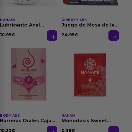
NANAMI
DIVERTY SEX
Lubricante Anal
Juego de Mesa de las
Relajante Extra
Fantasias
Dilatación Base Agua
10.95
€
24.95
€
150 ml
BODY ARS
NANAMI
Barreras Orales Caja
Monodosis Sweet
de 3 Ud
Strawberry - Fresa
Base Agua 4 ml
10.32
€
0.36
€