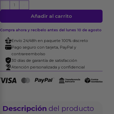
Nona
-
+
Estimulador
Añadir al carrito
Punto
G
Silicona
Compra ahora y recíbelo antes del lunes 10 de agosto
Noir
Envío 24/48h en paquete 100% discreto
cantidad
Pago seguro con tarjeta, PayPal y
contrareembolso
30 días de garantía de satisfacción
Atención personalizada y confidencial
Descripción
del producto