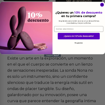
Ver el producto
¿Quieres un
10% de descuento
en tu primera compra?
Regístrate para recibir acceso a nuestras últimas
novedades y mejores ofertas.
Email
¡Quiero mi 10% de descuento!
No, gracias
Más
informacion
Existe un arte en la exploración, un momento
en el que el cuerpo se convierte en un lienzo
de sensaciones inesperadas. La sonda Nona no
es solo un instrumento, sino un confidente
silencioso que traduce la energía más sutil en
ondas de placer tangible. Su diseño,
galardonado por su innovación, posee una
curva que parece entender la geografía íntima