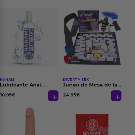
NANAMI
DIVERTY SEX
Lubricante Anal
Juego de Mesa de las
Relajante Extra
Fantasias
Dilatación Base Agua
10.95
€
24.95
€
150 ml