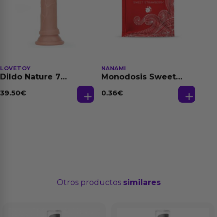
LOVETOY
NANAMI
Dildo Nature 7
Monodosis Sweet
Silicona Líquida
Strawberry - Fresa
Natural
Base Agua 4 ml
39.50
€
0.36
€
Otros productos
similares