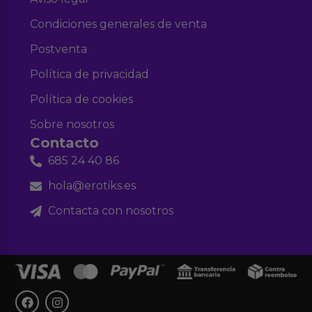
Condiciones generales de venta
Postventa
Política de privacidad
Política de cookies
Sobre nosotros
Contacto
685 24 40 86
hola@erotiks.es
Contacta con nosotros
F
I
a
n