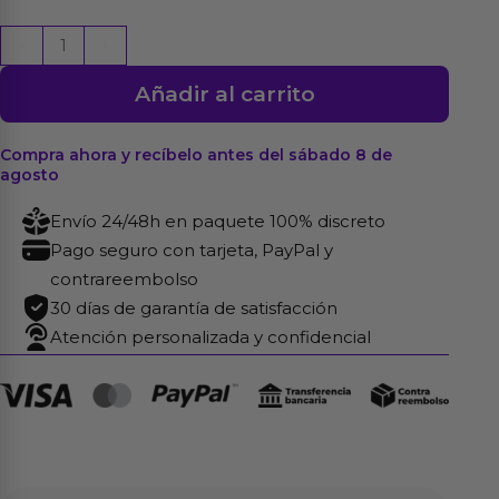
Nuei
-
+
Aceite
Añadir al carrito
Hot
Oil
Efecto
Compra ahora y recíbelo antes del sábado 8 de
agosto
Calor
Cola
Envío 24/48h en paquete 100% discreto
100
Pago seguro con tarjeta, PayPal y
ml
contrareembolso
cantidad
30 días de garantía de satisfacción
Atención personalizada y confidencial