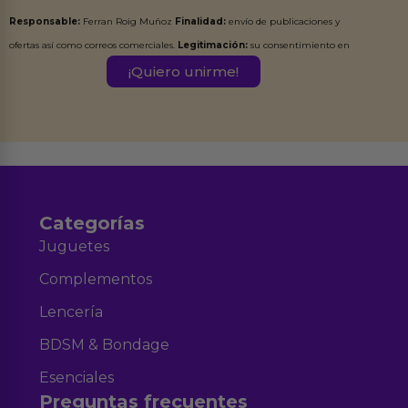
Responsable:
Ferran Roig Muñoz
Finalidad:
envío de publicaciones y
ofertas así como correos comerciales.
Legitimación:
su consentimiento en
este formulario.
Destinatarios:
Ferran Roig Muñoz. Podrás ejercer tus
Derechos de Acceso, Rectificación, Limitación, Oposición o Supresión de los
datos en el correo hola@erotiks.es. Para más información consulta nuestro
Aviso legal
Política de Privacidad
y nuestra
.
Categorías
Juguetes
Complementos
Lencería
BDSM & Bondage
Esenciales
Preguntas frecuentes