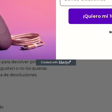
¡Quiero mi 
mos funcionan
de fabricación te lo
N
de garantía significa que
s de fabricación durante
ido.
a para devolver productos
gusten o no los quieras.
ca de devoluciones.
do