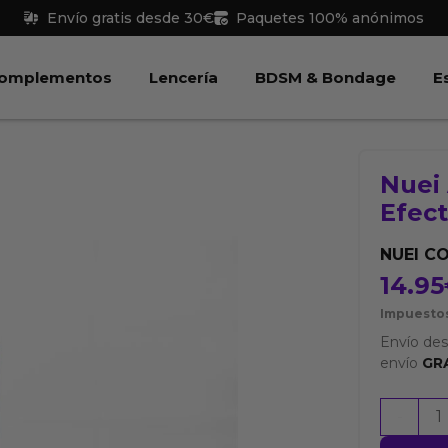
Envío gratis desde 30€
Paquetes 100% anónimos
 Juguetes
Abrir Complementos
Abrir Lencería
Abri
omplementos
Lencería
BDSM & Bondage
E
Nuei 
Efect
NUEI C
14.95
Impuestos
Envío de
envío
GR
Nuei
-
Aceite