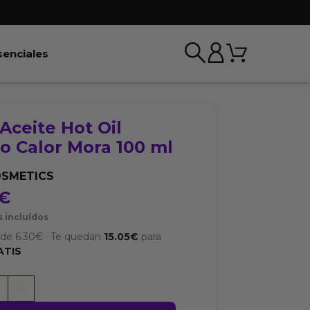
Carrito
r BDSM & Bondage
Abrir Esenciales
senciales
Aceite Hot Oil
o Calor Mora 100 ml
OSMETICS
€
 incluídos
sde
6.30
€
·
Te quedan
15.05
€
para
ATIS
+