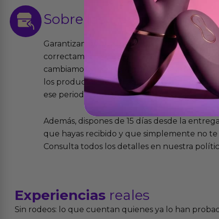
Sobre las
devoluciones
Garantizamos que los productos que vende
correctamente y que si tienen algún defecto 
cambiamos sin costo alguno. La ley de 2 años 
los productos tienen garantía contra defecto
ese periodo pero no por mal uso o uso indeb
Además, dispones de 15 días desde la entreg
que hayas recibido y que simplemente no te 
Consulta todos los detalles en nuestra políti
Experiencias
reales
Sin rodeos: lo que cuentan quienes ya lo han proba