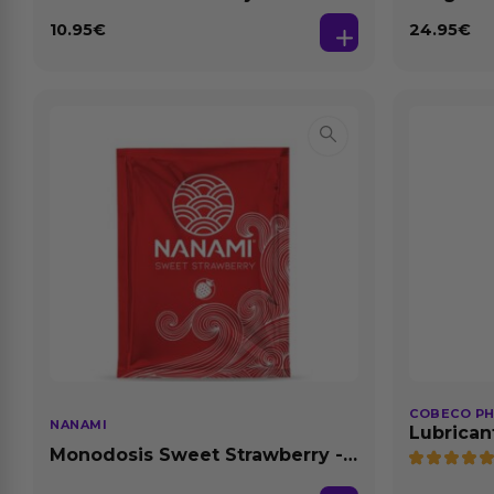
Dilatación Base Agua 150 ml
10.95
€
24.95
€
COBECO P
NANAMI
Lubrican
Natural 1
Monodosis Sweet Strawberry -
Fresa Base Agua 4 ml