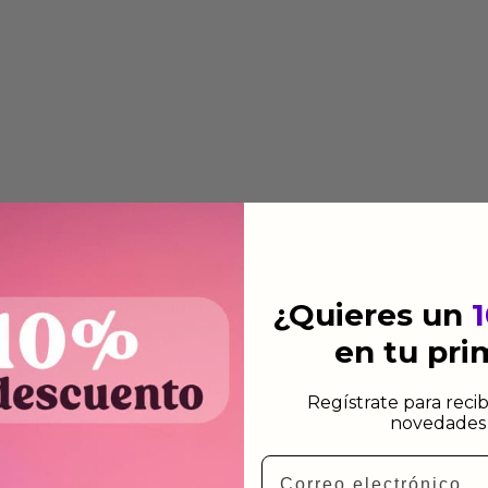
 automática añadiendo al
 dirección de envio. Te
¿Quieres un
e dependiendo de la agencia
en tu pr
 el mismo dia siempre y
Regístrate para recib
n días laborables.
novedades 
Email