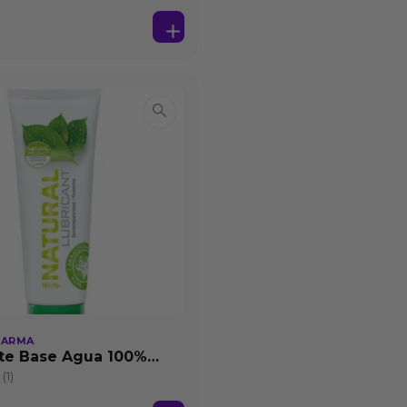
HARMA
te Base Agua 100%
25 ml
(1)