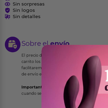
Sin sorpresas
Sin logos
Sin detalles
Sobre el
envío
El precio del transporte se calcula de forma
carrito los productos que desees comprar y la
facilitaremos el precio exacto del transport
de envío elegida y el modo.
Importante:
Todos los pedidos son expedidos
cuando se cursen antes de las 13:00 horas y e