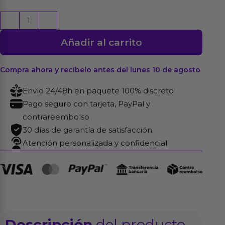
Nuei
-
+
Lubricante
Añadir al carrito
a
Base
de
Compra ahora y recíbelo antes del lunes 10 de agosto
Agua
Envío 24/48h en paquete 100% discreto
Inlube
Pago seguro con tarjeta, PayPal y
Fresa
contrareembolso
100
30 días de garantía de satisfacción
ml
Atención personalizada y confidencial
cantidad
Descripción
del producto