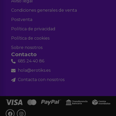
Aviso legal
Condiciones generales de venta
Postventa
Política de privacidad
Política de cookies
Sobre nosotros
Contacto
685 24 40 86
hola@erotiks.es
Contacta con nosotros
F
I
a
n