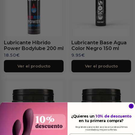
Lubricante Híbrido
Lubricante Base Agua
Power Bodylube 200 ml
Color Negro 150 ml
18.50
€
9.95
€
Ver el producto
Ver el producto
¿Quieres un
10% de descuento
en tu primera compra?
Regístrate para recibir acceso a nuestras últimas
novedades y mejores ofertas.
Email