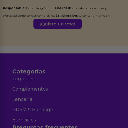
Responsable:
Ferran Roig Muñoz
Finalidad:
envío de publicaciones y
ofertas así como correos comerciales.
Legitimación:
su consentimiento en
este formulario.
Destinatarios:
Ferran Roig Muñoz. Podrás ejercer tus
Derechos de Acceso, Rectificación, Limitación, Oposición o Supresión de los
datos en el correo hola@erotiks.es. Para más información consulta nuestro
Aviso legal
Política de Privacidad
y nuestra
.
Categorías
Juguetes
Complementos
Lencería
BDSM & Bondage
Esenciales
Preguntas frecuentes