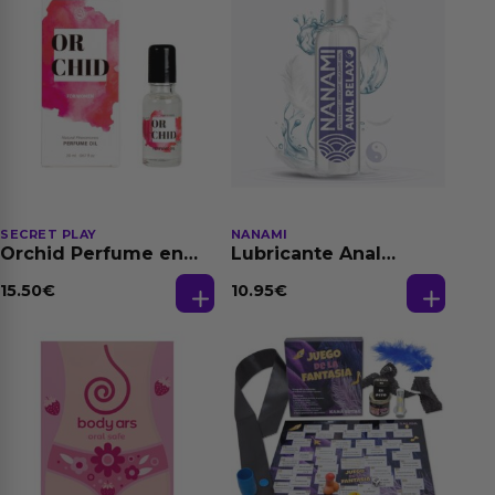
SECRET PLAY
NANAMI
Orchid Perfume en
Lubricante Anal
Aceite con
Relajante Extra
Feromonas 20 ml
Dilatación Base Agua
15.50
€
10.95
€
150 ml