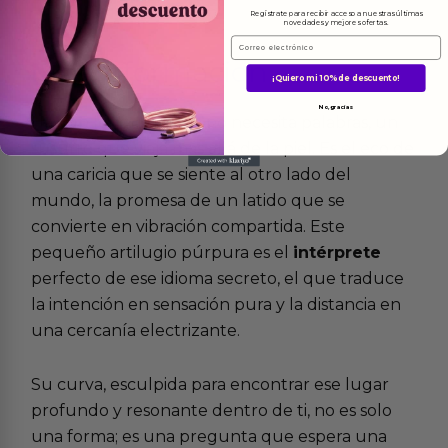
Regístrate para recibir acceso a nuestras últimas
novedades y mejores ofertas.
Email
Más
informacion
¡Quiero mi 10% de descuento!
No, gracias
Hay un lenguaje que no necesita palabras, un
susurro que viaja más allá de la piel. Es el eco de
una caricia que se siente al otro lado del
mundo, la promesa de un latido que se
convierte en vibración compartida. Este
pequeño artilugio púrpura es el
intérprete
perfecto de ese idioma secreto, el que traduce
la intención en sensación pura y la distancia en
una cercanía electrizante.
Su curva, esculpida para encontrar ese lugar
profundo y resonante dentro de ti, no es solo
una forma; es una pregunta que espera una