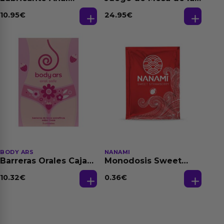
Relajante Extra
Fantasias
Dilatación Base Agua
10.95
€
24.95
€
150 ml
BODY ARS
NANAMI
Barreras Orales Caja
Monodosis Sweet
de 3 Ud
Strawberry - Fresa
Base Agua 4 ml
10.32
€
0.36
€