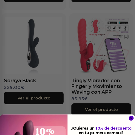
Soraya Black
Tingly Vibrador con
Finger y Movimiento
229.00
€
Waving con APP
Ver el producto
83.95
€
Ver el producto
¿Quieres un
10% de descuento
en tu primera compra?