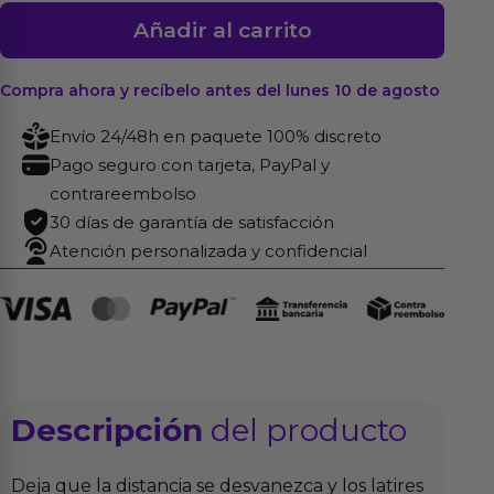
Ohmibod
Añadir al carrito
Fuse
Vibrador
Compra ahora y recíbelo antes del lunes 10 de agosto
Interactivo
Punto
Envío 24/48h en paquete 100% discreto
G
Pago seguro con tarjeta, PayPal y
Púrpura
contrareembolso
cantidad
30 días de garantía de satisfacción
Atención personalizada y confidencial
Descripción
del producto
Deja que la distancia se desvanezca y los latires