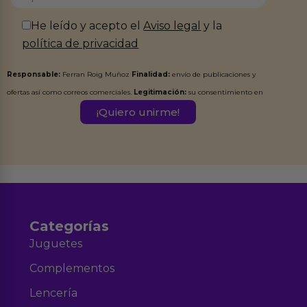
He leído y acepto el
Aviso legal
y la
política de privacidad
Responsable:
Ferran Roig Muñoz
Finalidad:
envío de publicaciones y
ofertas así como correos comerciales.
Legitimación:
su consentimiento en
este formulario.
Destinatarios:
Ferran Roig Muñoz. Podrás ejercer tus
Derechos de Acceso, Rectificación, Limitación, Oposición o Supresión de los
datos en el correo hola@erotiks.es. Para más información consulta nuestro
Aviso legal
Política de Privacidad
y nuestra
.
Categorías
Juguetes
Complementos
Lencería