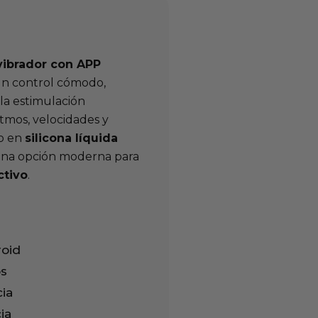
 vibrador con APP
 un control cómodo,
 la estimulación
tmos, velocidades y
do en
silicona líquida
 una opción moderna para
ctivo
.
roid
os
cia
ia