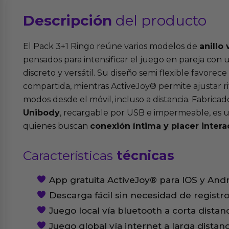
Descripción
del producto
El Pack 3+1 Ringo reúne varios modelos de
anillo
pensados para intensificar el juego en pareja con
discreto y versátil. Su diseño semi flexible favorece
compartida, mientras ActiveJoy® permite ajustar ri
modos desde el móvil, incluso a distancia. Fabrica
Unibody
, recargable por USB e impermeable, es
quienes buscan
conexión íntima y placer intera
Características
técnicas
App gratuita ActiveJoy® para IOS y And
Descarga fácil sin necesidad de registr
Juego local vía bluetooth a corta distan
Juego global vía internet a larga distanc