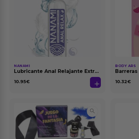
NANAMI
BODY ARS
Lubricante Anal Relajante Extra
Barreras
Dilatación Base Agua 150 ml
10.95
€
10.32
€