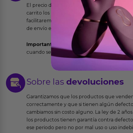
El precio del transporte se calcula de forma
carrito los productos que desees comprar y la
facilitaremos el precio exacto del transport
de envío elegida y el modo.
Importante:
Todos los pedidos son expedidos
cuando se cursen antes de las 13:00 horas y e
Sobre las
devoluciones
Garantizamos que los productos que vende
correctamente y que si tienen algún defecto 
cambiamos sin costo alguno. La ley de 2 años 
los productos tienen garantía contra defecto
ese periodo pero no por mal uso o uso indeb