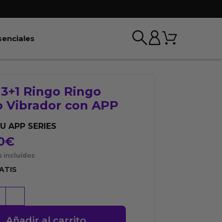
Carrito
r BDSM & Bondage
Abrir Esenciales
senciales
 3+1 Ringo Ringo
o Vibrador con APP
U APP SERIES
0
€
 incluídos
ATIS
+
Añadir al carrito