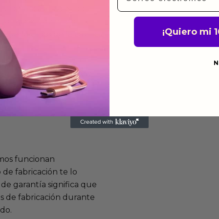
 automática añadiendo al
 dirección de envio. Te
¡Quiero mi 
e dependiendo de la agencia
N
 el mismo dia siempre y
n días laborables.
mos funcionan
de fabricación te lo
de garantía significa que
s de fabricación durante
ido.